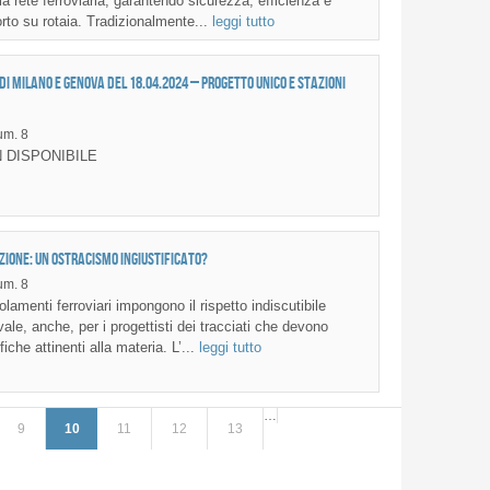
 rete ferroviaria, garantendo sicurezza, efficienza e
rto su rotaia. Tradizionalmente...
leggi tutto
 di Milano e Genova del 18.04.2024 – Progetto Unico e Stazioni
m. 8
 DISPONIBILE
zione: un ostracismo ingiustificato?
m. 8
amenti ferroviari impongono il rispetto indiscutibile
ale, anche, per i progettisti dei tracciati che devono
iche attinenti alla materia. L’...
leggi tutto
…
9
10
11
12
13