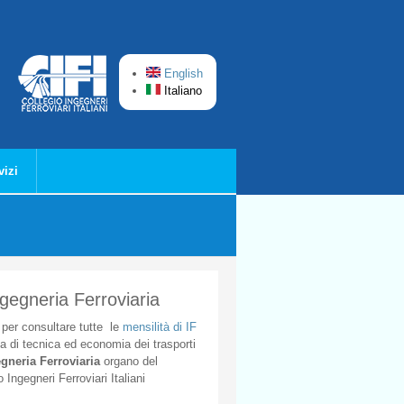
English
Italiano
vizi
ngegneria Ferroviaria
per
consultare
tutte
le
mensilità
di
IF
ta
di
tecnica
ed
economia
dei
trasporti
gneria
Ferroviaria
organo
del
o
Ingegneri
Ferroviari
Italiani