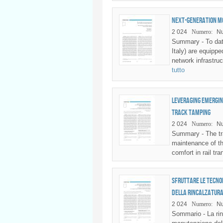
Next-generation mo
2 024
Numero:
N
Summary - To date
Italy) are equip
network infrastruc
tutto
Leveraging emergin
track tamping
2 024
Numero:
Nu
Summary - The tra
maintenance of th
comfort in rail tra
Sfruttare le tecno
della rincalzatura
2 024
Numero:
Nu
Sommario - La rinc