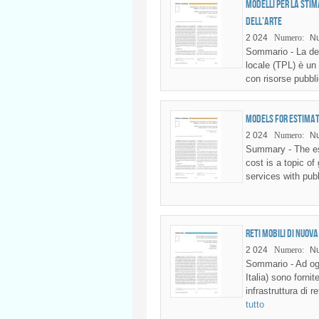
Modelli per la stim
dell’arte
2 024
Numero:
N
Sommario - La det
locale (TPL) è un
con risorse pubbli
Models for estimati
2 024
Numero:
N
Summary - The est
cost is a topic of
services with publ
Reti mobili di nuov
2 024
Numero:
N
Sommario - Ad ogg
Italia) sono forn
infrastruttura di
tutto