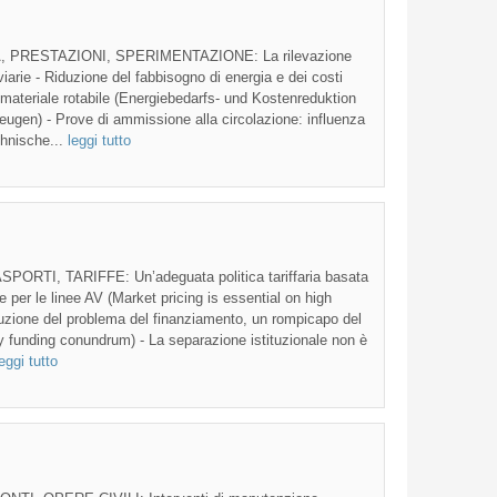
, PRESTAZIONI, SPERIMENTAZIONE: La rilevazione
oviarie - Riduzione del fabbisogno di energia e dei costi
 materiale rotabile (Energiebedarfs- und Kostenreduktion
ugen) - Prove di ammissione alla circolazione: influenza
chnische...
leggi tutto
TI, TARIFFE: Un’adeguata politica tariffaria basata
 per le linee AV (Market pricing is essential on high
oluzione del problema del finanziamento, un rompicapo del
y funding conundrum) - La separazione istituzionale non è
leggi tutto