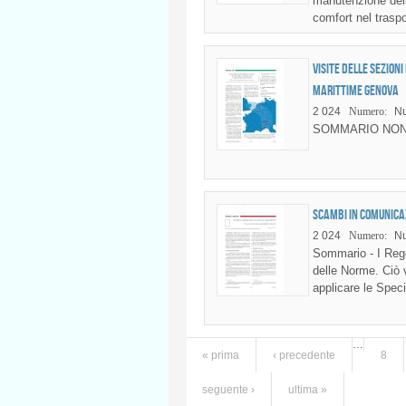
manutenzione della
comfort nel traspo
Visite delle sezioni
Marittime Genova
2 024
Numero:
Nu
SOMMARIO NON
Scambi in comunica
2 024
Numero:
Nu
Sommario - I Regol
delle Norme. Ciò v
applicare le Specif
…
« prima
‹ precedente
8
Pagine
seguente ›
ultima »