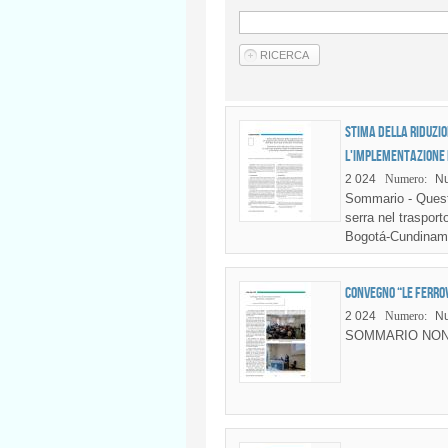
Stima della riduzio
l'implementazione d
2 024
Numero:
Nu
Sommario - Questo
serra nel trasport
Bogotá-Cundinamar
Convegno “Le ferrov
2 024
Numero:
N
SOMMARIO NON