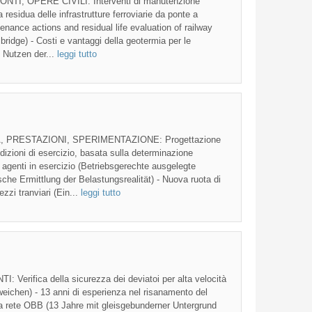
I, OPERE CIVILI: Interventi di manutenzione
residua delle infrastrutture ferroviarie da ponte a
enance actions and residual life evaluation of railway
 bridge) - Costi e vantaggi della geotermia per le
n Nutzen der...
leggi tutto
, PRESTAZIONI, SPERIMENTAZIONE: Progettazione
ndizioni di esercizio, basata sulla determinazione
 agenti in esercizio (Betriebsgerechte ausgelegte
he Ermittlung der Belastungsrealität) - Nuova ruota di
ezzi tranviari (Ein...
leggi tutto
ifica della sicurezza dei deviatoi per alta velocità
weichen) - 13 anni di esperienza nel risanamento del
lla rete OBB (13 Jahre mit gleisgebunderner Untergrund