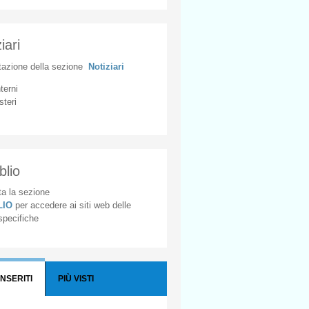
iari
tazione
della
sezione
Notiziari
nterni
steri
blio
a la sezione
BLIO
per accedere ai siti web delle
 specifiche
INSERITI
PIÙ VISTI