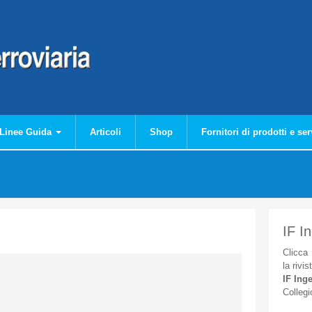
Linee Guida
Articoli
Shop
Fornitori di prodotti e ser
IF I
Clicca
la
rivis
IF
Inge
Collegi