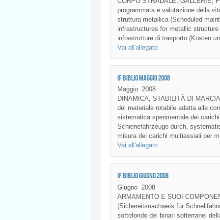
CORPO STRADALE, GALLERIE, PONT
programmata e valutazione della vita 
struttura metallica (Scheduled maint
infrastructures for metallic structure
infrastrutture di trasporto (Kosten u
Vai all'allegato
IF BIBLIO MAGGIO 2008
Maggio
2008
DINAMICA, STABILITÀ DI MARCIA
del materiale rotabile adatta alle co
sistematica sperimentale dei carichi
Schienefahrzeuge durch, systematisc
misura dei carichi multiassiali per m
Vai all'allegato
IF BIBLIO GIUGNO 2008
Giugno
2008
ARMAMENTO E SUOI COMPONENTI: Ver
(Sichereitsnachweis für Schnellfahr
sottofondo dei binari sotterranei de