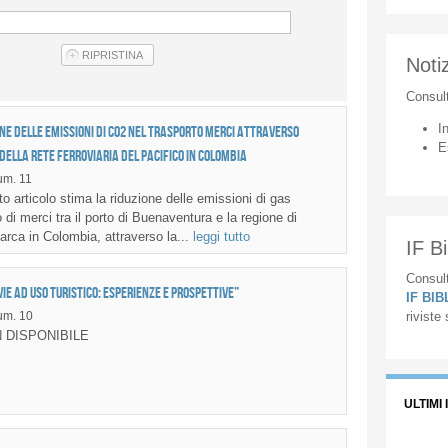
Notiz
Consul
I
ne delle emissioni di CO2 nel trasporto merci attraverso
E
ella Rete ferroviaria del Pacifico in Colombia
m. 11
 articolo stima la riduzione delle emissioni di gas
o di merci tra il porto di Buenaventura e la regione di
ca in Colombia, attraverso la...
leggi tutto
IF Bi
Consult
ie ad uso turistico: esperienze e prospettive”
IF BI
um. 10
riviste
 DISPONIBILE
ULTIMI 