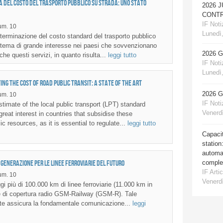
a del costo del trasporto pubblico su strada: uno stato
2026 
CONTR
IF Notiz
um. 10
Lunedì,
erminazione del costo standard del trasporto pubblico
 tema di grande interesse nei paesi che sovvenzionano
2026 
che questi servizi, in quanto risulta...
leggi tutto
IF Notiz
Lunedì,
ng the cost of road public transit: a state of the art
2026 
um. 10
IF Notiz
imate of the local public transport (LPT) standard
Venerdì
 great interest in countries that subsidise these
ic resources, as it is essential to regulate...
leggi tutto
Capacit
station
automat
comple
a generazione per le linee ferroviarie del futuro
IF Artic
um. 10
Venerdì
i più di 100.000 km di linee ferroviarie (11.000 km in
ite di copertura radio GSM-Railway (GSM-R). Tale
 rete assicura la fondamentale comunicazione...
leggi