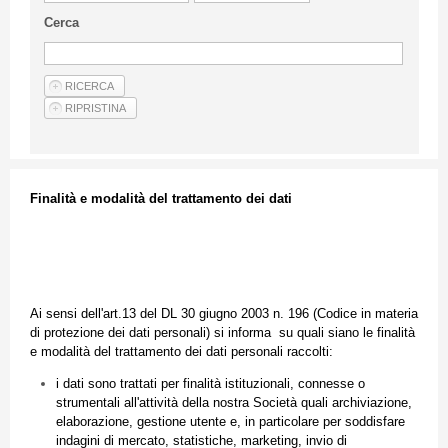
Linee Guida Per Gli Autori
Cerca
Privacy Policy
Articoli
Shop
Fornitori di prodotti e servizi
Finalità
e
modalità
del
trattamento
dei
dati
Ai
sensi
dell'art.13 del DL 30
giugno
2003 n. 196 (
Codice
in
materia
di
protezione
dei
dati
personali
)
si
informa
su
quali
siano
le
finalità
e
modalità
del
trattamento
dei
dati
personali
raccolti
:
i
dati
sono
trattati
per
finalità
istituzionali
,
connesse
o
strumentali
all'attività
della
nostra
Società
quali
archiviazione
,
elaborazione
,
gestione
utente
e, in
particolare
per
soddisfare
indagini
di
mercato
,
statistiche
, marketing,
invio
di