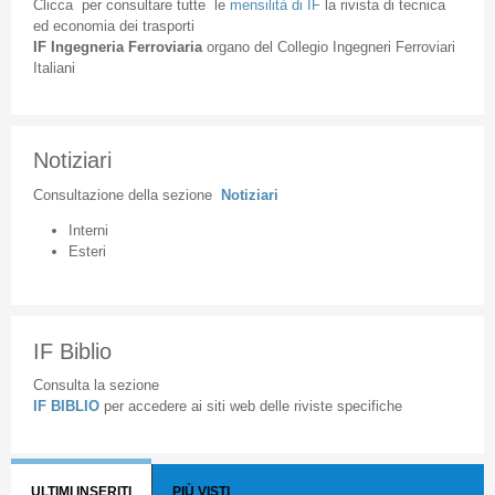
Clicca
per
consultare
tutte
le
mensilità
di
IF
la
rivista
di
tecnica
ed
economia
dei
trasporti
IF
Ingegneria
Ferroviaria
organo
del
Collegio
Ingegneri
Ferroviari
Italiani
Notiziari
Consultazione
della
sezione
Notiziari
Interni
Esteri
IF Biblio
Consulta la sezione
IF BIBLIO
per accedere ai siti web delle riviste specifiche
ULTIMI INSERITI
PIÙ VISTI