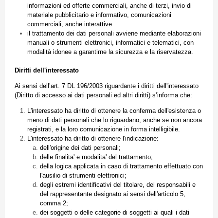
informazioni
ed
offerte
commerciali
,
anche
di
terzi
,
invio
di
materiale
pubblicitario
e
informativo
,
comunicazioni
commerciali
,
anche
interattive
il
trattamento
dei
dati
personali
avviene
mediante
elaborazioni
manuali
o
strumenti
elettronici
,
informatici
e
telematici
, con
modalità
idonee
a
garantirne
la
sicurezza
e la
riservatezza
.
Diritti dell'interessato
Ai
sensi
dell’art. 7 DL 196/2003 riguardante i diritti dell'interessato
(Diritto
di
accesso ai
dati
personali
ed
altri diritti) s’informa che:
L'interessato ha diritto di ottenere la conferma dell'esistenza o
meno di dati personali che lo riguardano, anche se non ancora
registrati, e la loro comunicazione in forma intelligibile.
L'interessato ha diritto di ottenere l'indicazione:
dell'origine dei dati personali;
delle finalita' e modalita' del trattamento;
della logica applicata in caso di trattamento effettuato con
l'ausilio di strumenti elettronici;
degli estremi identificativi del titolare, dei responsabili e
del rappresentante designato ai sensi dell'articolo 5,
comma 2;
dei soggetti o delle categorie di soggetti ai quali i dati