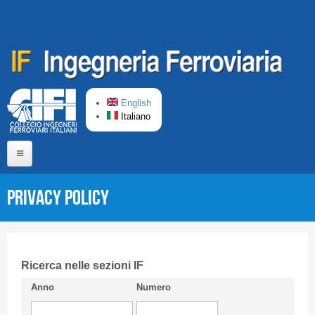
Salta al contenuto principale
English
Italiano
Home
Privacy Policy
Chi siamo
Comitato di Redazione
CIFI in breve
Ricerca nelle sezioni IF
Anno
Numero
Linee Guida