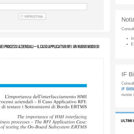
Notiz
Consul
I
E
 processi aziendali – Il Caso Applicativo RFI: un nuovo modo di
IF Bi
Consult
IF BI
riviste
ULTIMI 