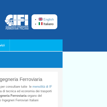
English
Italiano
vizi
ngegneria Ferroviaria
per
consultare
tutte
le
mensilità
di
IF
ta
di
tecnica
ed
economia
dei
trasporti
gneria
Ferroviaria
organo
del
o
Ingegneri
Ferroviari
Italiani