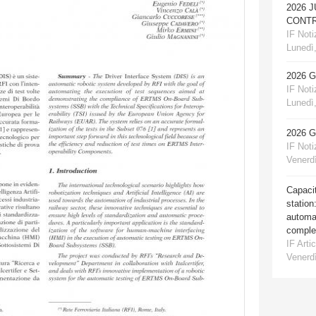
2026 
CONTR
IF Notiz
Lunedì,
2026 
IF Notiz
Lunedì,
2026 
IF Notiz
Venerdì
Capacit
station
automat
comple
IF Artic
Venerdì