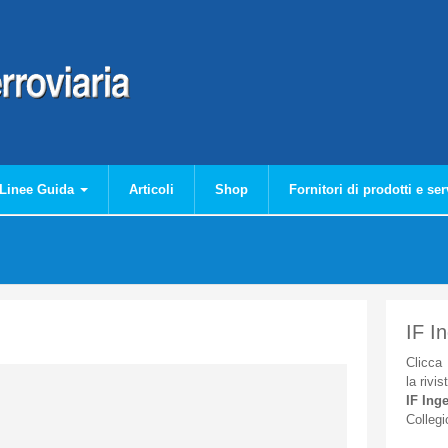
Linee Guida
Articoli
Shop
Fornitori di prodotti e ser
IF I
Clicca
la
rivis
IF
Inge
Collegi