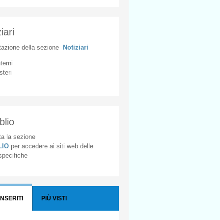
iari
tazione
della
sezione
Notiziari
nterni
steri
blio
a la sezione
BLIO
per accedere ai siti web delle
 specifiche
INSERITI
PIÙ VISTI