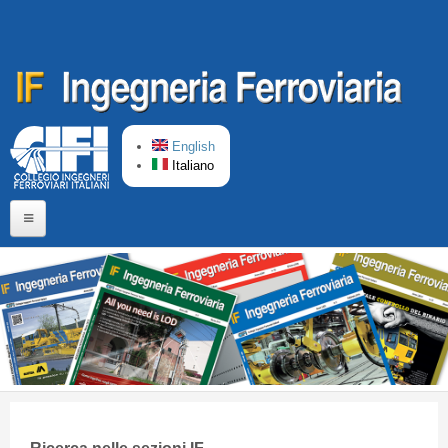
Salta al contenuto principale
English
Italiano
Home
Chi siamo
Comitato di Redazione
CIFI in breve
Linee Guida
Ricerca nelle sezioni IF