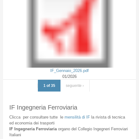
IF_Gennaio_2026.pdf
01/2026
1 of 35
seguente ›
IF Ingegneria Ferroviaria
Clicca
per
consultare
tutte
le
mensilità
di
IF
la
rivista
di
tecnica
ed
economia
dei
trasporti
IF
Ingegneria
Ferroviaria
organo
del
Collegio
Ingegneri
Ferroviari
Italiani