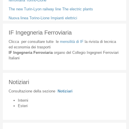
ferroviaria Torino-Lione
The new Turin-Lyon railway line The electric plants
Nuova linea Torino-Lione Impianti elettrici
IF Ingegneria Ferroviaria
Clicca
per
consultare
tutte
le
mensilità
di
IF
la
rivista
di
tecnica
ed
economia
dei
trasporti
IF
Ingegneria
Ferroviaria
organo
del
Collegio
Ingegneri
Ferroviari
Italiani
Notiziari
Consultazione
della
sezione
Notiziari
Interni
Esteri