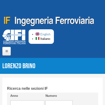
Salta al contenuto principale
English
Italiano
Home
Lorenzo BRINO
Chi siamo
Comitato di Redazione
CIFI in breve
Ricerca nelle sezioni IF
Anno
Numero
Linee Guida