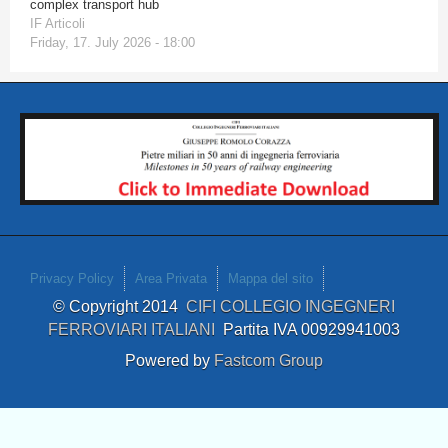
complex transport hub
IF Articoli
Friday, 17. July 2026 - 18:00
Privacy Policy
Area Privata
Mappa del sito
© Copyright 2014
CIFI COLLEGIO INGEGNERI
FERROVIARI ITALIANI
Partita IVA 00929941003
Powered by
Fastcom Group