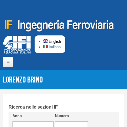
Skip to main content
English
Italiano
Home
Lorenzo BRINO
About us
Editorial Board
Short presentation CIFI
Ricerca nelle sezioni IF
Anno
Numero
Guideline