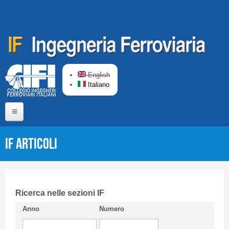
Salta al contenuto principale
English
Italiano
Home
IF Articoli
Chi siamo
Comitato di Redazione
CIFI in breve
Ricerca nelle sezioni IF
Anno
Numero
Linee Guida