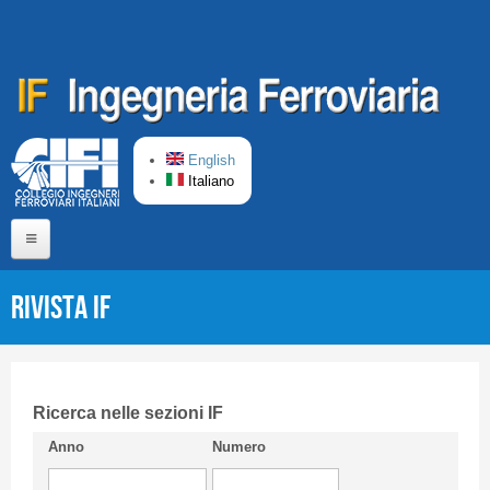
Salta al contenuto principale
English
Italiano
Home
Rivista IF
Chi siamo
Comitato di Redazione
CIFI in breve
Ricerca nelle sezioni IF
Anno
Numero
Linee Guida