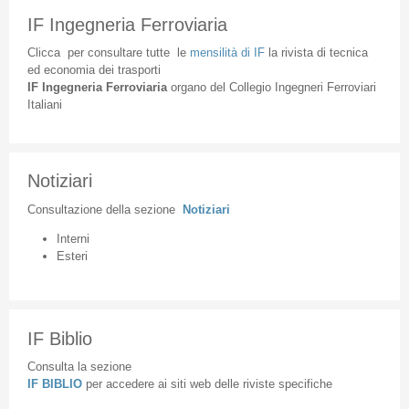
IF Ingegneria Ferroviaria
Clicca
per
consultare
tutte
le
mensilità
di
IF
la
rivista
di
tecnica
ed
economia
dei
trasporti
IF
Ingegneria
Ferroviaria
organo
del
Collegio
Ingegneri
Ferroviari
Italiani
Notiziari
Consultazione
della
sezione
Notiziari
Interni
Esteri
IF Biblio
Consulta la sezione
IF BIBLIO
per accedere ai siti web delle riviste specifiche