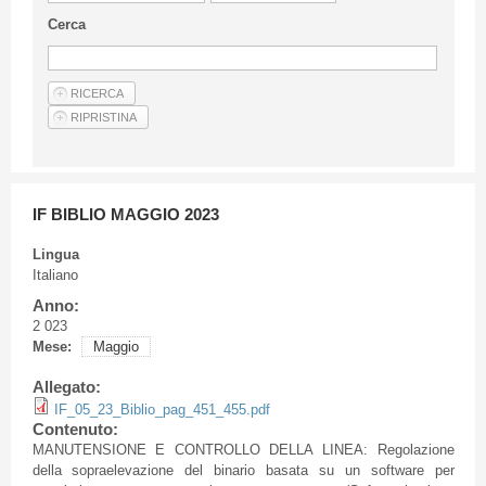
Linee Guida Per Gli Autori
Cerca
Privacy Policy
Articoli
Shop
Fornitori di prodotti e servizi
IF BIBLIO MAGGIO 2023
Lingua
Italiano
Anno:
2 023
Mese:
Maggio
Allegato:
IF_05_23_Biblio_pag_451_455.pdf
Contenuto:
MANUTENSIONE E CONTROLLO DELLA LINEA: Regolazione
della sopraelevazione del binario basata su un software per