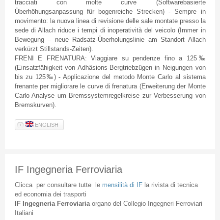
tracciati con molte curve (Softwarebasierte
Überhöhungsanpassung für bogenreiche Strecken) - Sempre in
movimento: la nuova linea di revisione delle sale montate presso la
sede di Allach riduce i tempi di inoperatività del veicolo (Immer in
Bewegung – neue Radsatz-Überholungslinie am Standort Allach
verkürzt Stillstands-Zeiten).
FRENI E FRENATURA: Viaggiare su pendenze fino a 125‰
(Einsatzfähigkeit von Adhäsions-Bergtriebzügen in Neigungen von
bis zu 125‰) - Applicazione del metodo Monte Carlo al sistema
frenante per migliorare le curve di frenatura (Erweiterung der Monte
Carlo Analyse um Bremssystemregelkreise zur Verbesserung von
Bremskurven).
ENGLISH
IF Ingegneria Ferroviaria
Clicca
per
consultare
tutte
le
mensilità
di
IF
la
rivista
di
tecnica
ed
economia
dei
trasporti
IF
Ingegneria
Ferroviaria
organo
del
Collegio
Ingegneri
Ferroviari
Italiani