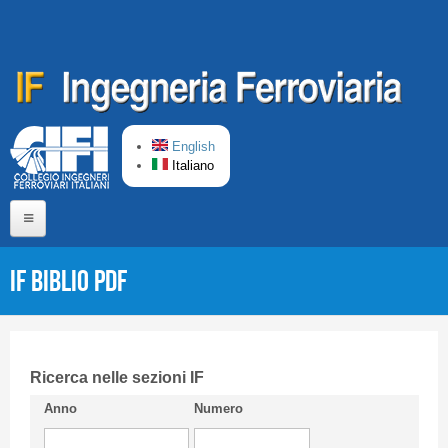
Salta al contenuto principale
English
Italiano
Home
IF Biblio PDF
Chi siamo
Comitato di Redazione
CIFI in breve
Ricerca nelle sezioni IF
Anno
Numero
Linee Guida