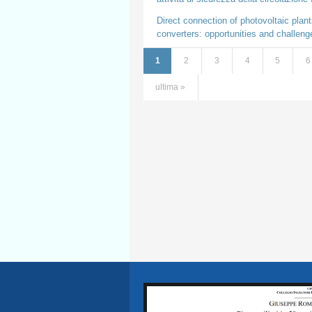
Direct connection of photovoltaic plan
converters: opportunities and challenge
1
2
3
4
5
6
Pagine
ultima »