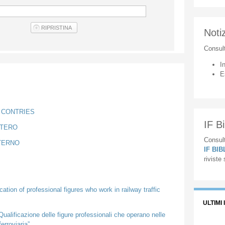
Notiz
Consul
I
E
N CONTRIES
IF Bi
STERO
Consult
NTERNO
IF BI
riviste
ation of professional figures who work in railway traffic
ULTIMI 
ualificazione delle figure professionali che operano nelle
ferroviaria”