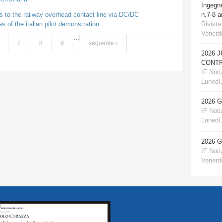
Ingegn
ts to the railway overhead contact line via DC/DC
n.7-8 
s of the italian pilot demonstration
Rivista
Venerdì
…
7
8
9
seguente ›
2026 
CONTR
IF Notiz
Lunedì,
2026 
IF Notiz
Lunedì,
2026 
IF Notiz
Venerdì