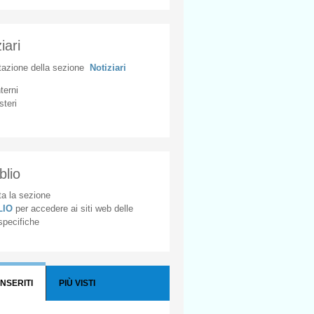
iari
tazione
della
sezione
Notiziari
nterni
steri
blio
a la sezione
BLIO
per accedere ai siti web delle
 specifiche
INSERITI
PIÙ VISTI