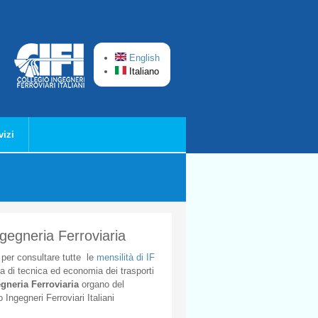
English
Italiano
vizi
ngegneria Ferroviaria
per
consultare
tutte
le
mensilità
di
IF
ta
di
tecnica
ed
economia
dei
trasporti
gneria
Ferroviaria
organo
del
o
Ingegneri
Ferroviari
Italiani