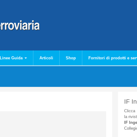
Linee Guida
Articoli
Shop
Fornitori di prodotti e ser
IF I
Clicca
la
rivis
IF
Inge
Collegi