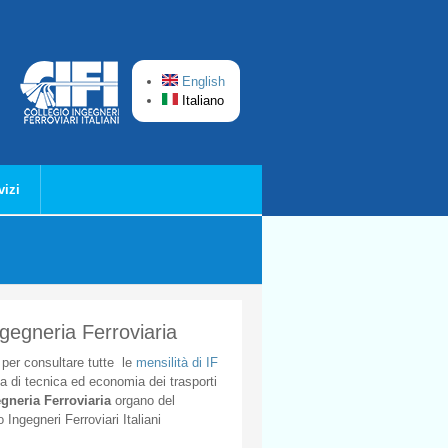
English
Italiano
vizi
ngegneria Ferroviaria
per
consultare
tutte
le
mensilità
di
IF
ta
di
tecnica
ed
economia
dei
trasporti
gneria
Ferroviaria
organo
del
o
Ingegneri
Ferroviari
Italiani