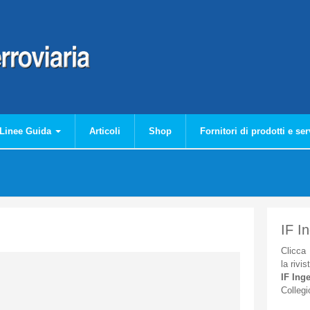
Linee Guida
Articoli
Shop
Fornitori di prodotti e ser
IF I
Clicca
la
rivis
IF
Inge
Collegi