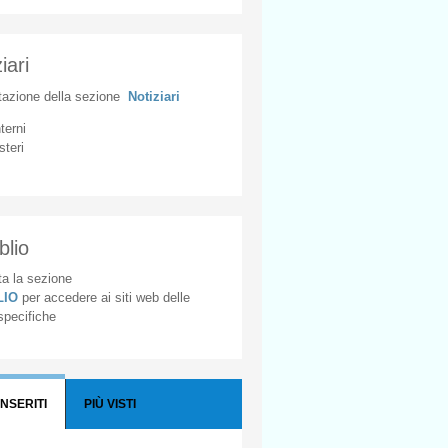
iari
tazione
della
sezione
Notiziari
nterni
steri
blio
a la sezione
BLIO
per accedere ai siti web delle
 specifiche
INSERITI
PIÙ VISTI