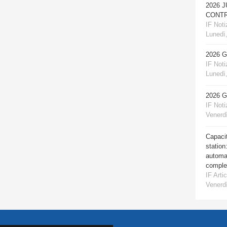
2026 
CONTR
IF Notiz
Lunedì,
2026 
IF Notiz
Lunedì,
2026 
IF Notiz
Venerdì
Capacit
station
automat
comple
IF Artic
Venerdì