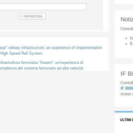
Notiz
Consul
I
E
inear” railway infrastructure: an experience of implementation
e High Speed Rail System
frastruttura ferroviaria “lineare”: un’esperienza di
mplessa del sistema ferroviario ad alta velocità
IF Bi
Consult
IF BI
riviste
ULTIMI 