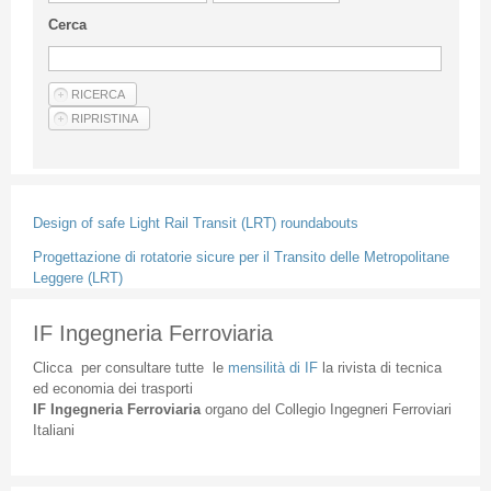
Linee Guida Per Gli Autori
Cerca
Privacy Policy
Articoli
Shop
Fornitori di prodotti e servizi
Design of safe Light Rail Transit (LRT) roundabouts
Progettazione di rotatorie sicure per il Transito delle Metropolitane
Leggere (LRT)
IF Ingegneria Ferroviaria
Clicca
per
consultare
tutte
le
mensilità
di
IF
la
rivista
di
tecnica
ed
economia
dei
trasporti
IF
Ingegneria
Ferroviaria
organo
del
Collegio
Ingegneri
Ferroviari
Italiani