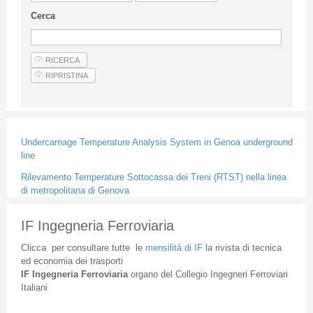
Linee Guida Per Gli Autori
Cerca
Privacy Policy
Articoli
Shop
Fornitori di prodotti e servizi
Undercarriage Temperature Analysis System in Genoa underground
line
Rilevamento Temperature Sottocassa dei Treni (RTST) nella linea
di metropolitana di Genova
IF Ingegneria Ferroviaria
Clicca
per
consultare
tutte
le
mensilità
di
IF
la
rivista
di
tecnica
ed
economia
dei
trasporti
IF
Ingegneria
Ferroviaria
organo
del
Collegio
Ingegneri
Ferroviari
Italiani