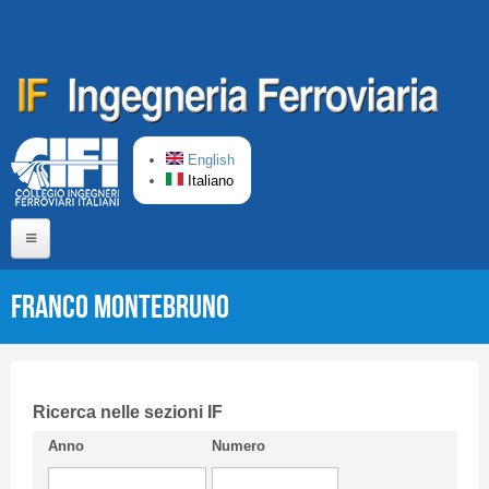
Salta al contenuto principale
English
Italiano
Home
Franco MONTEBRUNO
Chi siamo
Comitato di Redazione
CIFI in breve
Ricerca nelle sezioni IF
Anno
Numero
Linee Guida