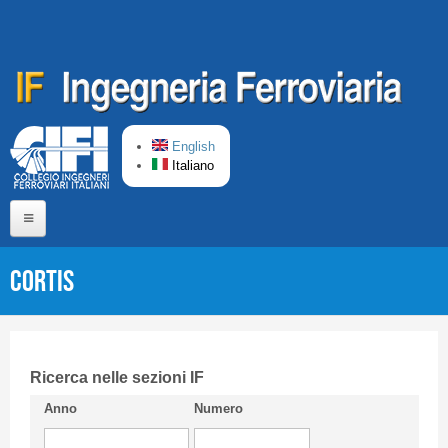
Salta al contenuto principale
English
Italiano
Home
CORTIS
Chi siamo
Comitato di Redazione
CIFI in breve
Ricerca nelle sezioni IF
Anno
Numero
Linee Guida