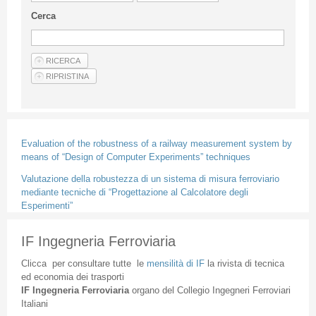
Linee Guida Per Gli Autori
Cerca
Privacy Policy
Articoli
Shop
Fornitori di prodotti e servizi
Evaluation of the robustness of a railway measurement system by
means of “Design of Computer Experiments” techniques
Valutazione della robustezza di un sistema di misura ferroviario
mediante tecniche di “Progettazione al Calcolatore degli
Esperimenti”
IF Ingegneria Ferroviaria
Clicca
per
consultare
tutte
le
mensilità
di
IF
la
rivista
di
tecnica
ed
economia
dei
trasporti
IF
Ingegneria
Ferroviaria
organo
del
Collegio
Ingegneri
Ferroviari
Italiani