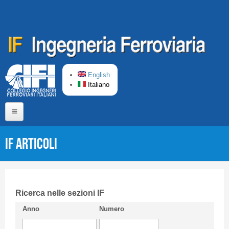
Salta al contenuto principale
English
Italiano
Home
IF Articoli
Chi siamo
Comitato di Redazione
CIFI in breve
Ricerca nelle sezioni IF
Anno
Numero
Linee Guida