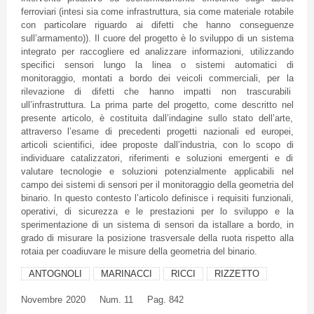
ferroviari (intesi sia come infrastruttura, sia come materiale rotabile
con particolare riguardo ai difetti che hanno conseguenze
sull’armamento)). Il cuore del progetto è lo sviluppo di un sistema
integrato per raccogliere ed analizzare informazioni, utilizzando
specifici sensori lungo la linea o sistemi automatici di
monitoraggio, montati a bordo dei veicoli commerciali, per la
rilevazione di difetti che hanno impatti non trascurabili
ull’infrastruttura. La prima parte del progetto, come descritto nel
presente articolo, è costituita dall’indagine sullo stato dell’arte,
attraverso l’esame di precedenti progetti nazionali ed europei,
articoli scientifici, idee proposte dall’industria, con lo scopo di
individuare catalizzatori, riferimenti e soluzioni emergenti e di
valutare tecnologie e soluzioni potenzialmente applicabili nel
campo dei sistemi di sensori per il monitoraggio della geometria del
binario. In questo contesto l’articolo definisce i requisiti funzionali,
operativi, di sicurezza e le prestazioni per lo sviluppo e la
sperimentazione di un sistema di sensori da istallare a bordo, in
grado di misurare la posizione trasversale della ruota rispetto alla
rotaia per coadiuvare le misure della geometria del binario.
ANTOGNOLI
MARINACCI
RICCI
RIZZETTO
Novembre
2020
Num. 11
Pag. 842