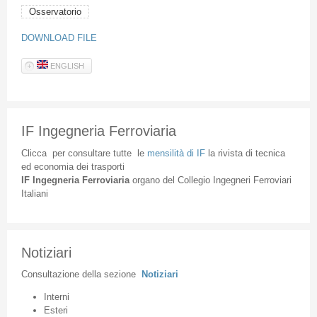
Osservatorio
DOWNLOAD FILE
ENGLISH
IF Ingegneria Ferroviaria
Clicca
per
consultare
tutte
le
mensilità
di
IF
la
rivista
di
tecnica
ed
economia
dei
trasporti
IF
Ingegneria
Ferroviaria
organo
del
Collegio
Ingegneri
Ferroviari
Italiani
Notiziari
Consultazione
della
sezione
Notiziari
Interni
Esteri