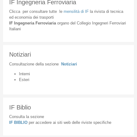
IF Ingegneria Ferroviaria
Clicca
per
consultare
tutte
le
mensilità
di
IF
la
rivista
di
tecnica
ed
economia
dei
trasporti
IF
Ingegneria
Ferroviaria
organo
del
Collegio
Ingegneri
Ferroviari
Italiani
Notiziari
Consultazione
della
sezione
Notiziari
Interni
Esteri
IF Biblio
Consulta la sezione
IF BIBLIO
per accedere ai siti web delle riviste specifiche