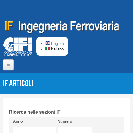
Salta al contenuto principale
English
Italiano
Home
IF Articoli
Chi siamo
Comitato di Redazione
CIFI in breve
Ricerca nelle sezioni IF
Anno
Numero
Linee Guida