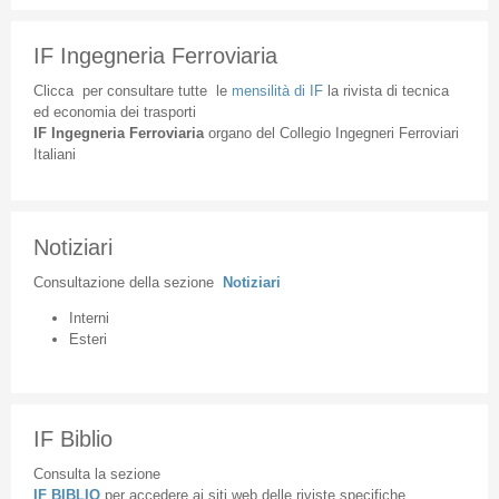
IF Ingegneria Ferroviaria
Clicca
per
consultare
tutte
le
mensilità
di
IF
la
rivista
di
tecnica
ed
economia
dei
trasporti
IF
Ingegneria
Ferroviaria
organo
del
Collegio
Ingegneri
Ferroviari
Italiani
Notiziari
Consultazione
della
sezione
Notiziari
Interni
Esteri
IF Biblio
Consulta la sezione
IF BIBLIO
per accedere ai siti web delle riviste specifiche