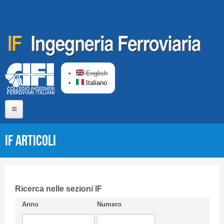
Salta al contenuto principale
English
Italiano
Home
IF Articoli
Chi siamo
Comitato di Redazione
CIFI in breve
Ricerca nelle sezioni IF
Anno
Numero
Linee Guida