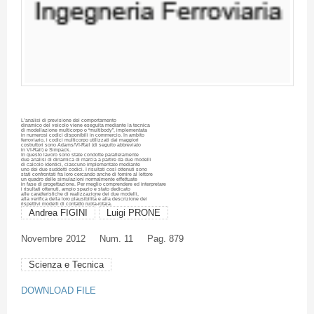
L’analisi
di
previsione
del
comportamento
dinamico
del
veicolo
viene
eseguita
mediante
la
tecnica
di
modellazione
multicorpo
o
“multibody”
,
implementata
in
numerosi
codici
disponibili
in
commercio
. In
ambito
ferroviario
, i
codici
multicorpo
utilizzati
dai
maggiori
costruttori
sono
Adams/VI-Rail (
di
seguito
abbreviato
in VI-Rail) e
Simpack
.
In
questo
lavoro
sono
state
condotte
parallelamente
due
analisi
di
dinamica
di
marcia
a
partire
da
due
modelli
di
calcolo
identici
,
ciascuno
implementato
mediante
uno
dei
due
suddetti
codici
. I
risultati
così
ottenuti
sono
stati
confrontati
fra
loro
cercando
anche
di
fornire
al
lettore
un
quadro
delle
simulazioni
normalmente
effettuate
in
fase
di
progettazione
. Per
meglio
comprendere
ed
interpretare
i
risultati
ottenuti
,
ampio
spazio
è
stato
dedicato
alle
caratteristiche
di
realizzazione
dei
due
modelli
,
alla
verifica
della
loro
plausibilità
e
alla
descrizione
dei
rispettivi
modelli
di
contatto
ruota-rotaia
.
Andrea FIGINI
Luigi PRONE
Novembre
2012
Num. 11
Pag. 879
Scienza e Tecnica
DOWNLOAD FILE