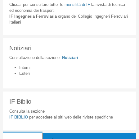
Clicca
per
consultare
tutte
le
mensilità
di
IF
la
rivista
di
tecnica
ed
economia
dei
trasporti
IF
Ingegneria
Ferroviaria
organo
del
Collegio
Ingegneri
Ferroviari
Italiani
Notiziari
Consultazione
della
sezione
Notiziari
Interni
Esteri
IF Biblio
Consulta la sezione
IF BIBLIO
per accedere ai siti web delle riviste specifiche