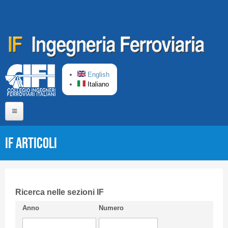
Salta al contenuto principale
English
Italiano
Home
IF Articoli
Chi siamo
Comitato di Redazione
CIFI in breve
Ricerca nelle sezioni IF
Anno
Numero
Linee Guida