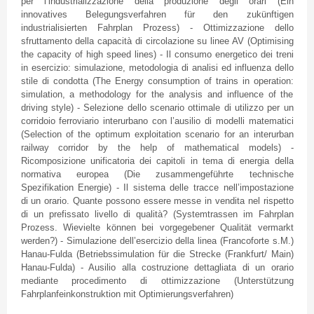
per
l’industrializzazione
della
produzione
degli
orari
(
Ein
innovatives
Belegungsverfahren
für
den
zukünftigen
industrialisierten
Fahrplan
Prozess
) -
Ottimizzazione
dello
sfruttamento
della
capacità
di
circolazione
su
linee
AV (
Optimising
the capacity of high speed lines) - Il
consumo
energetico
dei
treni
in
esercizio
:
simulazione
,
metodologia
di
analisi
ed
influenza
dello
stile
di
condotta
(The Energy consumption of trains in operation:
simulation, a methodology for the analysis and influence of the
driving style) -
Selezione
dello
scenario
ottimale
di
utilizzo
per un
corridoio
ferroviario
interurbano
con
l’ausilio
di
modelli
matematici
(Selection of the optimum exploitation scenario for an interurban
railway corridor by the help of mathematical models) -
Ricomposizione
unificatoria
dei
capitoli
in
tema
di
energia
della
normativa
europea
(Die
zusammengeführte
technische
Spezifikation
Energie
) - Il
sistema
delle
tracce
nell’impostazione
di
un
orario
.
Quante
possono
essere
messe
in
vendita
nel
rispetto
di
un
prefissato
livello
di
qualità
? (
Systemtrassen
im
Fahrplan
Prozess
.
Wievielte
können
bei
vorgegebener
Qualität
vermarkt
werden
?) -
Simulazione
dell’esercizio
della
linea
(
Francoforte
s.M.)
Hanau-Fulda
(
Betriebssimulation
für
die
Strecke
(Frankfurt/ Main)
Hanau-Fulda
) -
Ausilio
alla
costruzione
dettagliata
di
un
orario
mediante
procedimento
di
ottimizzazione
(
Unterstützung
Fahrplanfeinkonstruktion
mit
Optimierungsverfahren
)