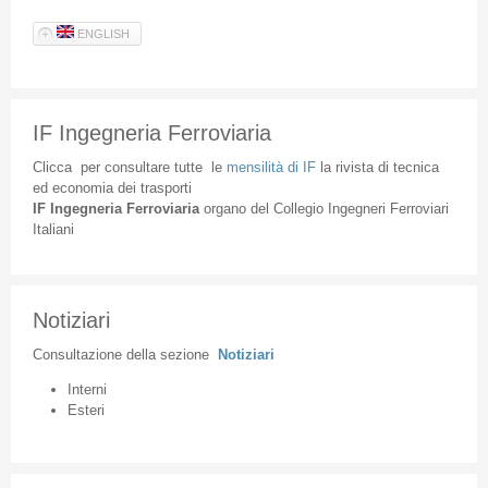
ENGLISH
IF Ingegneria Ferroviaria
Clicca
per
consultare
tutte
le
mensilità
di
IF
la
rivista
di
tecnica
ed
economia
dei
trasporti
IF
Ingegneria
Ferroviaria
organo
del
Collegio
Ingegneri
Ferroviari
Italiani
Notiziari
Consultazione
della
sezione
Notiziari
Interni
Esteri