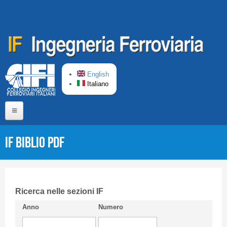
Salta al contenuto principale
English
Italiano
Home
IF Biblio PDF
Chi siamo
Comitato di Redazione
CIFI in breve
Ricerca nelle sezioni IF
Anno
Numero
Linee Guida