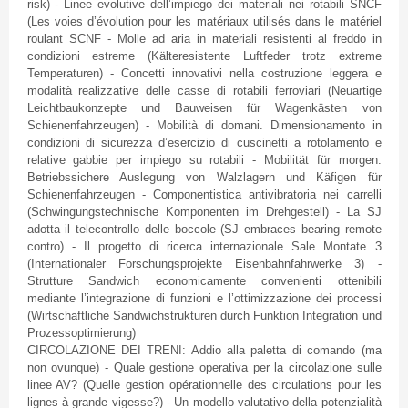
risk) -
Linee
evolutive
dell’impiego
dei
materiali
nei
rotabili
SNCF
(Les
voies
d’évolution
pour les
matériaux
utilisés
dans
le
matériel
roulant
SCNF
-
Molle
ad aria in
materiali
resistenti
al
freddo
in
condizioni
estreme
(
Kälteresistente
Luftfeder
trotz
extreme
Temperaturen
) -
Concetti
innovativi
nella
costruzione
leggera
e
modalità
realizzative
delle
casse
di
rotabili
ferroviari
(
Neuartige
Leichtbaukonzepte
und
Bauweisen
für
Wagenkästen
von
Schienenfahrzeugen
) -
Mobilità
di
domani
.
Dimensionamento
in
condizioni
di
sicurezza
d’esercizio
di
cuscinetti
a
rotolamento
e
relative
gabbie
per
impiego
su
rotabili
-
Mobilität
für
morgen
.
Betriebssichere
Auslegung
von
Walzlagern
und
Käfigen
für
Schienenfahrzeugen
-
Componentistica
antivibratoria
nei
carrelli
(
Schwingungstechnische
Komponenten
im
Drehgestell
) - La
SJ
adotta
il
telecontrollo
delle
boccole
(
SJ
embraces bearing remote
contro
) - Il
progetto
di
ricerca
internazionale
Sale
Montate
3
(
Internationaler
Forschungsprojekte
Eisenbahnfahrwerke
3) -
Strutture
Sandwich
economicamente
convenienti
ottenibili
mediante
l’integrazione
di
funzioni
e
l’ottimizzazione
dei
processi
(
Wirtschaftliche
Sandwichstrukturen
durch
Funktion
Integration und
Prozessoptimierung
)
CIRCOLAZIONE
DEI
TRENI
:
Addio
alla
paletta
di
comando
(ma
non
ovunque
) -
Quale
gestione
operativa
per la
circolazione
sulle
linee
AV? (
Quelle
gestion
opérationnelle
des circulations pour les
lignes
à
grande
vigesse
?) - Un
modello
valutativo
della
potenzialità