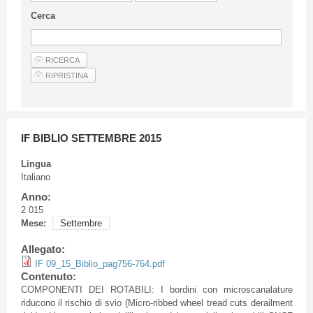
Linee Guida Per Gli Autori
Cerca
Privacy Policy
Articoli
Shop
Fornitori di prodotti e servizi
IF BIBLIO SETTEMBRE 2015
Lingua
Italiano
Anno:
2 015
Mese:
Settembre
Allegato:
IF 09_15_Biblio_pag756-764.pdf
Contenuto:
COMPONENTI
DEI
ROTABILI
: I
bordini
con
microscanalature
riducono
il
rischio
di
svio
(Micro-ribbed wheel tread cuts derailment