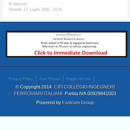
IF Notiziari
Venerdì, 17. Luglio 2026 - 18:21
Privacy Policy
Area Privata
Mappa del sito
© Copyright 2014
CIFI COLLEGIO INGEGNERI
FERROVIARI ITALIANI
Partita IVA 00929941003
Powered by
Fastcom Group