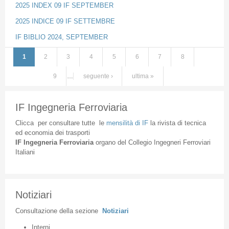
2025 INDEX 09 IF SEPTEMBER
2025 INDICE 09 IF SETTEMBRE
IF BIBLIO 2024, SEPTEMBER
1
2
3
4
5
6
7
8
Pagine
9
…
seguente ›
ultima »
IF Ingegneria Ferroviaria
Clicca
per
consultare
tutte
le
mensilità
di
IF
la
rivista
di
tecnica
ed
economia
dei
trasporti
IF
Ingegneria
Ferroviaria
organo
del
Collegio
Ingegneri
Ferroviari
Italiani
Notiziari
Consultazione
della
sezione
Notiziari
Interni