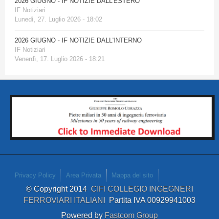
2026 GIUGNO - IF NOTIZIE DALL'ESTERO
IF Notiziari
Lunedì, 27. Luglio 2026 - 18:02
2026 GIUGNO - IF NOTIZIE DALL'INTERNO
IF Notiziari
Venerdì, 17. Luglio 2026 - 18:21
Privacy Policy
Area Privata
Mappa del sito
© Copyright 2014
CIFI COLLEGIO INGEGNERI
FERROVIARI ITALIANI
Partita IVA 00929941003
Powered by
Fastcom Group