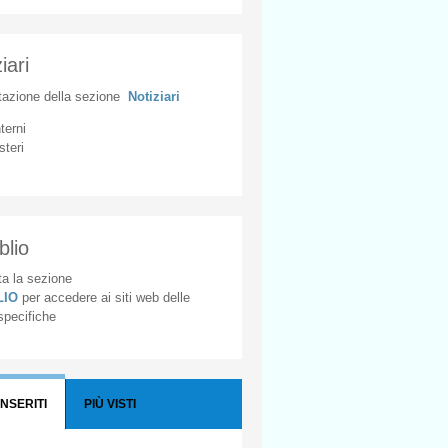
iari
tazione
della
sezione
Notiziari
nterni
steri
blio
a la sezione
BLIO
per accedere ai siti web delle
 specifiche
INSERITI
PIÙ VISTI