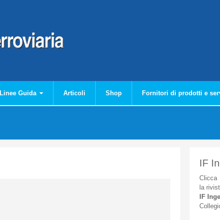
Linee Guida
Articoli
Shop
Fornitori di prodotti e ser
IF I
Clicca
la
rivis
IF
Inge
Collegi