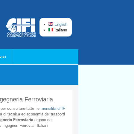
English
Italiano
vizi
ngegneria Ferroviaria
per
consultare
tutte
le
mensilità
di
IF
ta
di
tecnica
ed
economia
dei
trasporti
gneria
Ferroviaria
organo
del
o
Ingegneri
Ferroviari
Italiani