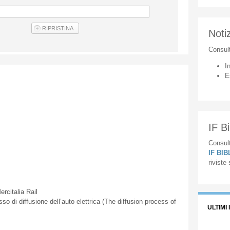
Notiz
Consul
I
E
IF Bi
Consult
IF BI
riviste
citalia Rail
 diffusione dell’auto elettrica (The diffusion process of
ULTIMI 