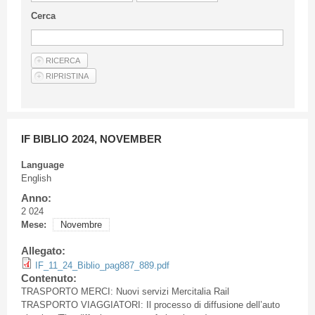
Guideline for authors
Cerca
Privacy & Policy
Articles
Shop
Suppliers of products and services
IF BIBLIO 2024, NOVEMBER
Language
English
Anno:
2 024
Mese:
Novembre
Allegato:
IF_11_24_Biblio_pag887_889.pdf
Contenuto:
TRASPORTO MERCI: Nuovi servizi Mercitalia Rail
TRASPORTO VIAGGIATORI: Il processo di diffusione dell’auto