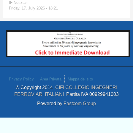
IF Notiziari
Friday, 17. July 2026 - 18:21
Privacy Policy
Area Privata
Mappa del sito
© Copyright 2014
CIFI COLLEGIO INGEGNERI
FERROVIARI ITALIANI
Partita IVA 00929941003
Powered by
Fastcom Group