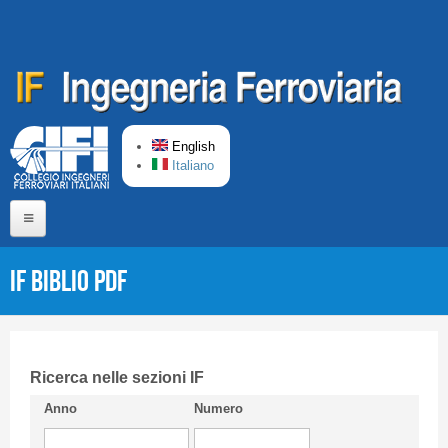
Skip to main content
English
Italiano
Home
IF Biblio PDF
About us
Editorial Board
Short presentation CIFI
Ricerca nelle sezioni IF
Anno
Numero
Guideline