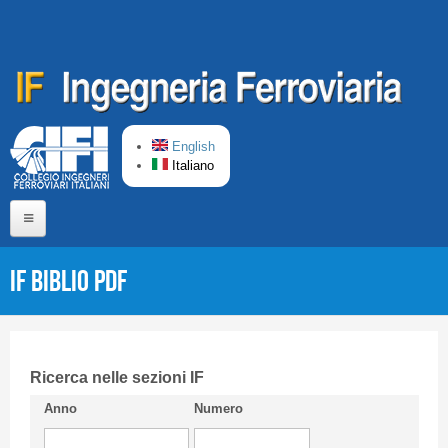
Salta al contenuto principale
English
Italiano
Home
IF Biblio PDF
Chi siamo
Comitato di Redazione
CIFI in breve
Ricerca nelle sezioni IF
Anno
Numero
Linee Guida