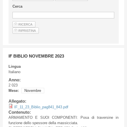
Linee Guida Per Gli Autori
Cerca
Privacy Policy
Articoli
Shop
Fornitori di prodotti e servizi
IF BIBLIO NOVEMBRE 2023
Lingua
Italiano
Anno:
2 023
Mese:
Novembre
Allegato:
IF_11_23_Biblio_pag841_843.pdf
Contenuto:
ARMAMENTO E SUOI COMPONENTI: Posa di traversine in
funzione dello spessore della massicciata.