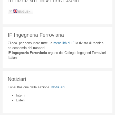
ELETTROTRENI DI LINEA: ETR 350 Serie 100
ENGLISH
IF Ingegneria Ferroviaria
Clicca
per
consultare
tutte
le
mensilità
di
IF
la
rivista
di
tecnica
ed
economia
dei
trasporti
IF
Ingegneria
Ferroviaria
organo
del
Collegio
Ingegneri
Ferroviari
Italiani
Notiziari
Consultazione
della
sezione
Notiziari
Interni
Esteri