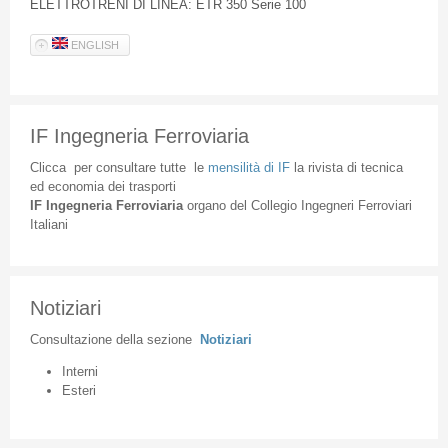
ELETTROTRENI DI LINEA: ETR 350 Serie 100
ENGLISH
IF Ingegneria Ferroviaria
Clicca
per
consultare
tutte
le
mensilità
di
IF
la
rivista
di
tecnica
ed
economia
dei
trasporti
IF
Ingegneria
Ferroviaria
organo
del
Collegio
Ingegneri
Ferroviari
Italiani
Notiziari
Consultazione
della
sezione
Notiziari
Interni
Esteri