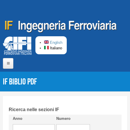
Salta al contenuto principale
English
Italiano
Home
IF Biblio PDF
Chi siamo
Comitato di Redazione
CIFI in breve
Ricerca nelle sezioni IF
Anno
Numero
Linee Guida