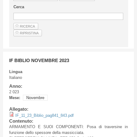
Linee Guida Per Gli Autori
Cerca
Privacy Policy
Articoli
Shop
Fornitori di prodotti e servizi
IF BIBLIO NOVEMBRE 2023
Lingua
Italiano
Anno:
2 023
Mese:
Novembre
Allegato:
IF_11_23_Biblio_pag841_843.pdf
Contenuto:
ARMAMENTO E SUOI COMPONENTI: Posa di traversine in
funzione dello spessore della massicciata.