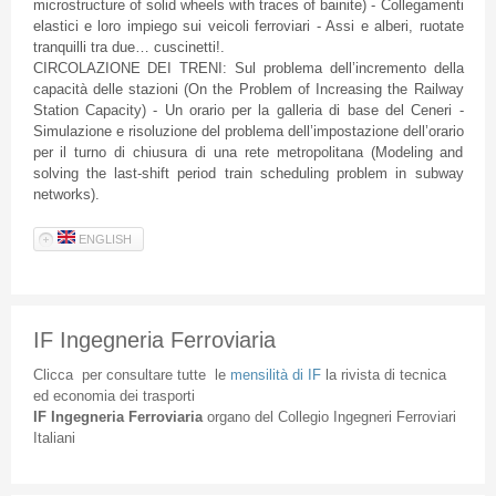
microstructure of solid wheels with traces of bainite) - Collegamenti
elastici e loro impiego sui veicoli ferroviari - Assi e alberi, ruotate
tranquilli tra due… cuscinetti!.
CIRCOLAZIONE DEI TRENI: Sul problema dell’incremento della
capacità delle stazioni (On the Problem of Increasing the Railway
Station Capacity) - Un orario per la galleria di base del Ceneri -
Simulazione e risoluzione del problema dell’impostazione dell’orario
per il turno di chiusura di una rete metropolitana (Modeling and
solving the last-shift period train scheduling problem in subway
networks).
ENGLISH
IF Ingegneria Ferroviaria
Clicca
per
consultare
tutte
le
mensilità
di
IF
la
rivista
di
tecnica
ed
economia
dei
trasporti
IF
Ingegneria
Ferroviaria
organo
del
Collegio
Ingegneri
Ferroviari
Italiani