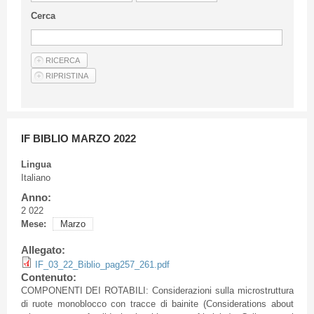
Linee Guida Per Gli Autori
Cerca
Privacy Policy
Articoli
Shop
Fornitori di prodotti e servizi
IF BIBLIO MARZO 2022
Lingua
Italiano
Anno:
2 022
Mese:
Marzo
Allegato:
IF_03_22_Biblio_pag257_261.pdf
Contenuto:
COMPONENTI DEI ROTABILI: Considerazioni sulla microstruttura
di ruote monoblocco con tracce di bainite (Considerations about