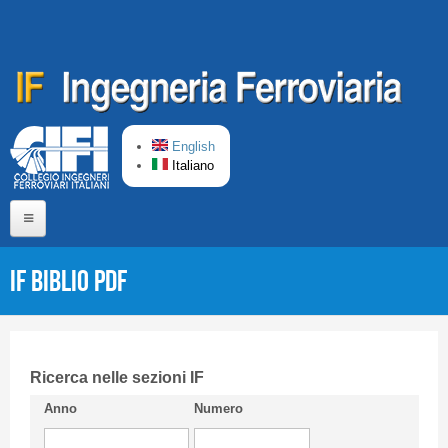
Salta al contenuto principale
English
Italiano
Home
IF Biblio PDF
Chi siamo
Comitato di Redazione
CIFI in breve
Ricerca nelle sezioni IF
Anno
Numero
Linee Guida