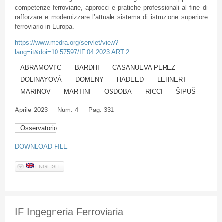
competenze ferroviarie, approcci e pratiche professionali al fine di
rafforzare e modernizzare l’attuale sistema di istruzione superiore
ferroviario in Europa.
https://www.medra.org/servlet/view?
lang=it&doi=10.57597/IF.04.2023.ART.2.
ABRAMOVI´C
BARDHI
CASANUEVA PEREZ
DOLINAYOVÁ
DOMENY
HADEED
LEHNERT
MARINOV
MARTINI
OSDOBA
RICCI
ŠIPUŠ
Aprile
2023
Num. 4
Pag. 331
Osservatorio
DOWNLOAD FILE
ENGLISH
IF Ingegneria Ferroviaria