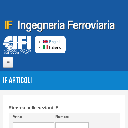
Salta al contenuto principale
English
Italiano
Home
IF Articoli
Chi siamo
Comitato di Redazione
CIFI in breve
Ricerca nelle sezioni IF
Anno
Numero
Linee Guida