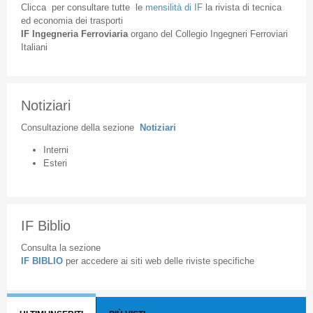
Clicca
per
consultare
tutte
le
mensilità
di
IF
la
rivista
di
tecnica
ed
economia
dei
trasporti
IF
Ingegneria
Ferroviaria
organo
del
Collegio
Ingegneri
Ferroviari
Italiani
Notiziari
Consultazione
della
sezione
Notiziari
Interni
Esteri
IF Biblio
Consulta la sezione
IF BIBLIO
per accedere ai siti web delle riviste specifiche