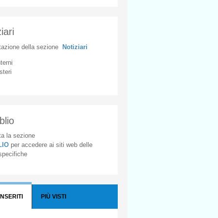
iari
tazione
della
sezione
Notiziari
nterni
steri
blio
a la sezione
BLIO
per accedere ai siti web delle
 specifiche
INSERITI
PIÙ VISTI