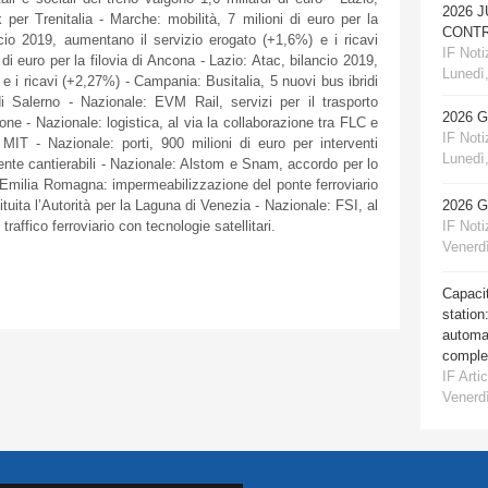
2026 
 per Trenitalia - Marche: mobilità, 7 milioni di euro per la
CONTR
ncio 2019, aumentano il servizio erogato (+1,6%) e i ricavi
IF Notiz
di euro per la filovia di Ancona - Lazio: Atac, bilancio 2019,
Lunedì,
e i ricavi (+2,27%) - Campania: Busitalia, 5 nuovi bus ibridi
 Salerno - Nazionale: EVM Rail, servizi per il trasporto
2026 
one - Nazionale: logistica, al via la collaborazione tra FLC e
IF Notiz
MIT - Nazionale: porti, 900 milioni di euro per interventi
Lunedì,
amente cantierabili - Nazionale: Alstom e Snam, accordo per lo
 - Emilia Romagna: impermeabilizzazione del ponte ferroviario
2026 
tuita l’Autorità per la Laguna di Venezia - Nazionale: FSI, al
IF Notiz
 traffico ferroviario con tecnologie satellitari.
Venerdì
Capacit
station
automat
comple
IF Artic
Venerdì