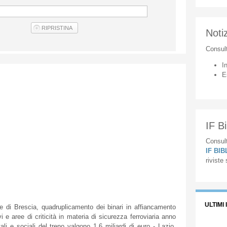
Notiz
Consul
I
E
IF Bi
Consult
IF BI
riviste
ULTIMI 
di Brescia, quadruplicamento dei binari in affiancamento
vi e aree di criticità in materia di sicurezza ferroviaria anno
li e sociali del treno valgono 1,6 miliardi di euro - Lazio,