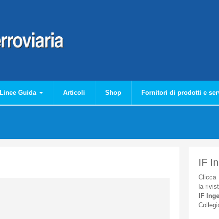
Linee Guida
Articoli
Shop
Fornitori di prodotti e ser
IF I
Clicca
la
rivis
IF
Inge
Collegi