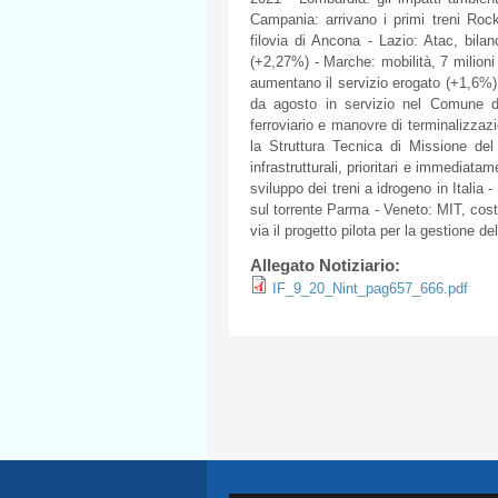
Campania: arrivano i primi treni Rock
filovia di Ancona - Lazio: Atac, bila
(+2,27%) - Marche: mobilità, 7 milioni 
aumentano il servizio erogato (+1,6%) 
da agosto in servizio nel Comune di
ferroviario e manovre di terminalizzazi
la Struttura Tecnica di Missione del 
infrastrutturali, prioritari e immediat
sviluppo dei treni a idrogeno in Italia
sul torrente Parma - Veneto: MIT, costi
via il progetto pilota per la gestione del
Allegato Notiziario:
IF_9_20_Nint_pag657_666.pdf