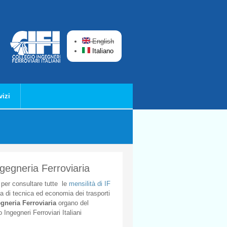
English
Italiano
vizi
ngegneria Ferroviaria
per
consultare
tutte
le
mensilità
di
IF
ta
di
tecnica
ed
economia
dei
trasporti
gneria
Ferroviaria
organo
del
o
Ingegneri
Ferroviari
Italiani