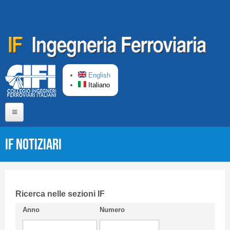
Salta al contenuto principale
English
Italiano
Home
IF Notiziari
Chi siamo
Comitato di Redazione
CIFI in breve
Ricerca nelle sezioni IF
Anno
Numero
Linee Guida