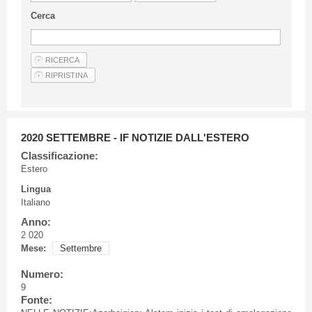
Linee Guida Per Gli Autori
Cerca
Privacy Policy
Articoli
Shop
Fornitori di prodotti e servizi
2020 SETTEMBRE - IF NOTIZIE DALL'ESTERO
Classificazione:
Estero
Lingua
Italiano
Anno:
2 020
Mese:
Settembre
Numero:
9
Fonte: