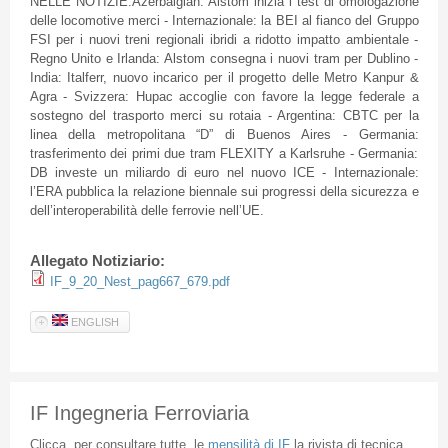
NELLE NOTIZIE:Azerbaigian: Alstom inizia i test di omologazione
delle locomotive merci - Internazionale: la BEI al fianco del Gruppo
FSI per i nuovi treni regionali ibridi a ridotto impatto ambientale -
Regno Unito e Irlanda: Alstom consegna i nuovi tram per Dublino -
India: Italferr, nuovo incarico per il progetto delle Metro Kanpur &
Agra - Svizzera: Hupac accoglie con favore la legge federale a
sostegno del trasporto merci su rotaia - Argentina: CBTC per la
linea della metropolitana “D” di Buenos Aires - Germania:
trasferimento dei primi due tram FLEXITY a Karlsruhe - Germania:
DB investe un miliardo di euro nel nuovo ICE - Internazionale:
l’ERA pubblica la relazione biennale sui progressi della sicurezza e
dell’interoperabilità delle ferrovie nell’UE.
Allegato Notiziario:
IF_9_20_Nest_pag667_679.pdf
ENGLISH
IF Ingegneria Ferroviaria
Clicca
per
consultare
tutte
le
mensilità
di
IF
la
rivista
di
tecnica