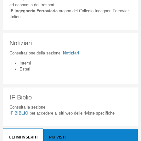
ed
economia
dei
trasporti
IF
Ingegneria
Ferroviaria
organo
del
Collegio
Ingegneri
Ferroviari
Italiani
Notiziari
Consultazione
della
sezione
Notiziari
Interni
Esteri
IF Biblio
Consulta la sezione
IF BIBLIO
per accedere ai siti web delle riviste specifiche
ULTIMI INSERITI
PIÙ VISTI