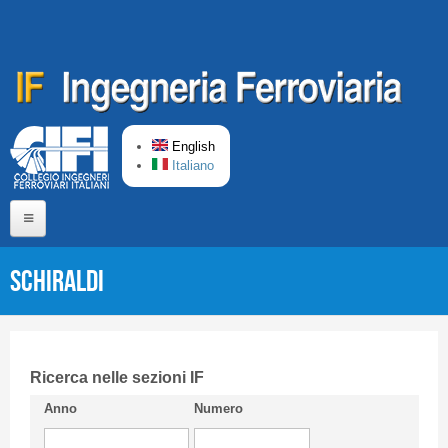
Skip to main content
English
Italiano
Home
SCHIRALDI
About us
Editorial Board
Short presentation CIFI
Ricerca nelle sezioni IF
Anno
Numero
Guideline