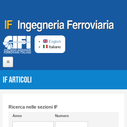
Salta al contenuto principale
English
Italiano
Home
IF Articoli
Chi siamo
Comitato di Redazione
CIFI in breve
Ricerca nelle sezioni IF
Anno
Numero
Linee Guida