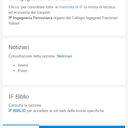
Clicca
per
consultare
tutte
le
mensilità
di
IF
la
rivista
di
tecnica
ed
economia
dei
trasporti
IF
Ingegneria
Ferroviaria
organo
del
Collegio
Ingegneri
Ferroviari
Italiani
Notiziari
Consultazione
della
sezione
Notiziari
Interni
Esteri
IF Biblio
Consulta la sezione
IF BIBLIO
per accedere ai siti web delle riviste specifiche