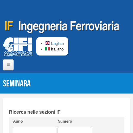
Salta al contenuto principale
English
Italiano
Home
SEMINARA
Chi siamo
Comitato di Redazione
CIFI in breve
Ricerca nelle sezioni IF
Anno
Numero
Linee Guida