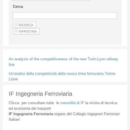
Linee Guida Per Gli Autori
Cerca
Privacy Policy
Articoli
Shop
Fornitori di prodotti e servizi
An analysis of the competitiveness of the new Turin-Lyon railway
line
Un’analisi della competitività della nuova linea ferroviaria Torino-
Lione
IF Ingegneria Ferroviaria
Clicca
per
consultare
tutte
le
mensilità
di
IF
la
rivista
di
tecnica
ed
economia
dei
trasporti
IF
Ingegneria
Ferroviaria
organo
del
Collegio
Ingegneri
Ferroviari
Italiani