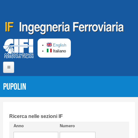
Salta al contenuto principale
English
Italiano
Home
PUPOLIN
Chi siamo
Comitato di Redazione
CIFI in breve
Ricerca nelle sezioni IF
Anno
Numero
Linee Guida