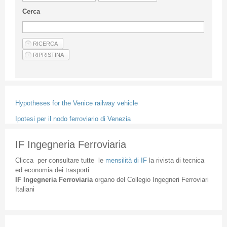
Linee Guida Per Gli Autori
Cerca
Privacy Policy
Articoli
Shop
Fornitori di prodotti e servizi
Hypotheses for the Venice railway vehicle
Ipotesi per il nodo ferroviario di Venezia
IF Ingegneria Ferroviaria
Clicca
per
consultare
tutte
le
mensilità
di
IF
la
rivista
di
tecnica
ed
economia
dei
trasporti
IF
Ingegneria
Ferroviaria
organo
del
Collegio
Ingegneri
Ferroviari
Italiani