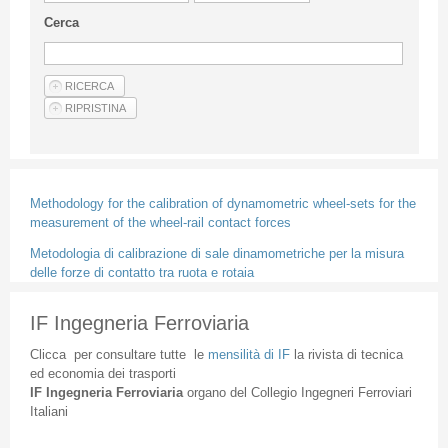
Linee Guida Per Gli Autori
Cerca
Privacy Policy
Articoli
Shop
Fornitori di prodotti e servizi
Methodology for the calibration of dynamometric wheel-sets for the
measurement of the wheel-rail contact forces
Metodologia di calibrazione di sale dinamometriche per la misura
delle forze di contatto tra ruota e rotaia
IF Ingegneria Ferroviaria
Clicca
per
consultare
tutte
le
mensilità
di
IF
la
rivista
di
tecnica
ed
economia
dei
trasporti
IF
Ingegneria
Ferroviaria
organo
del
Collegio
Ingegneri
Ferroviari
Italiani