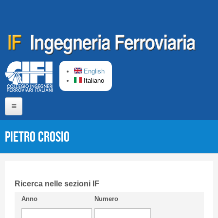
Salta al contenuto principale
English
Italiano
Home
Pietro CROSIO
Chi siamo
Comitato di Redazione
CIFI in breve
Ricerca nelle sezioni IF
Anno
Numero
Linee Guida