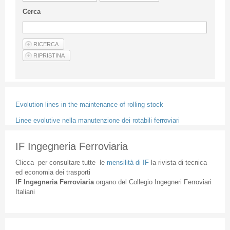
Linee Guida Per Gli Autori
Cerca
Privacy Policy
Articoli
Shop
Fornitori di prodotti e servizi
Evolution lines in the maintenance of rolling stock
Linee evolutive nella manutenzione dei rotabili ferroviari
IF Ingegneria Ferroviaria
Clicca
per
consultare
tutte
le
mensilità
di
IF
la
rivista
di
tecnica
ed
economia
dei
trasporti
IF
Ingegneria
Ferroviaria
organo
del
Collegio
Ingegneri
Ferroviari
Italiani