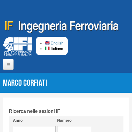
Salta al contenuto principale
English
Italiano
Home
Marco CORFIATI
Chi siamo
Comitato di Redazione
CIFI in breve
Ricerca nelle sezioni IF
Anno
Numero
Linee Guida