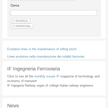
Guideline for authors
Cerca
Privacy & Policy
Articles
Shop
Suppliers of products and services
Evolution lines in the maintenance of rolling stock
Linee evolutive nella manutenzione dei rotabili ferroviari
IF Ingegneria Ferroviaria
Click to see all the
monthly issues IF
magazine of technology and
economy of transport
IF Ingegeria Railway organ of college Italian railway engineers
News