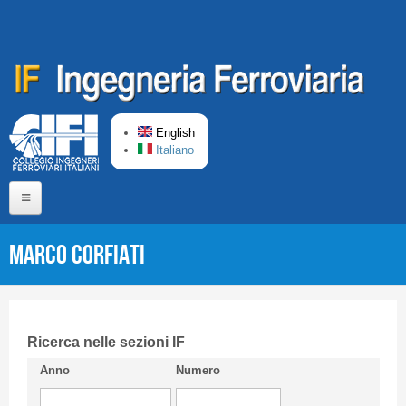
Skip to main content
English
Italiano
Home
Marco CORFIATI
About us
Editorial Board
Short presentation CIFI
Ricerca nelle sezioni IF
Anno
Numero
Guideline