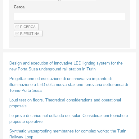
Linee Guida Per Gli Autori
Cerca
Privacy Policy
Articoli
Shop
Fornitori di prodotti e servizi
Design and execution of innovative LED lighting system for the
new Porta Susa underground rail station in Turin
Progettazione ed esecuzione di un innovativo impianto di
illuminazione a LED della nuova stazione ferroviaria sotterranea di
Torino-Porta Susa
Loud test on floors. Theoretical considerations and operational
proposals
Le prove di carico nel collaudo dei solai. Considerazioni teoriche e
proposte operative
Synthetic waterproofing membranes for complex works: the Turin
Railway Loop