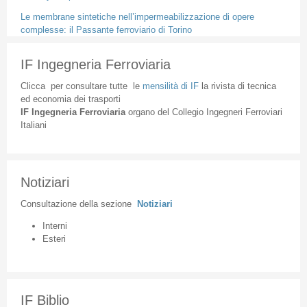
Le membrane sintetiche nell’impermeabilizzazione di opere
complesse: il Passante ferroviario di Torino
IF Ingegneria Ferroviaria
Clicca
per
consultare
tutte
le
mensilità
di
IF
la
rivista
di
tecnica
ed
economia
dei
trasporti
IF
Ingegneria
Ferroviaria
organo
del
Collegio
Ingegneri
Ferroviari
Italiani
Notiziari
Consultazione
della
sezione
Notiziari
Interni
Esteri
IF Biblio