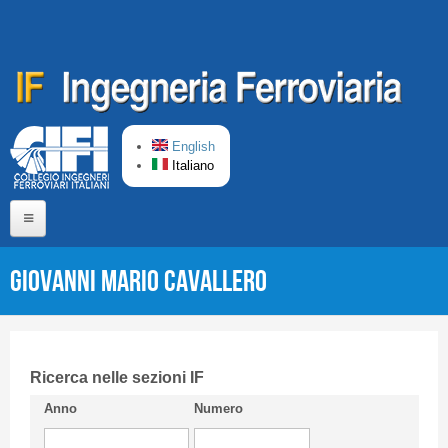
Salta al contenuto principale
English
Italiano
Home
Giovanni Mario CAVALLERO
Chi siamo
Comitato di Redazione
CIFI in breve
Ricerca nelle sezioni IF
Anno
Numero
Linee Guida