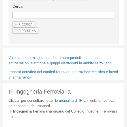
Linee Guida Per Gli Autori
Cerca
Privacy Policy
Articoli
Shop
Fornitori di prodotti e servizi
Valutazione e mitigazione del rumore prodotto da altoparlanti,
sottostazioni elettriche e gruppi elettrogeni in ambito ferroviario
Impatto acustico dei cantieri ferroviari per trazione elettrica e lavori
di armamento
IF Ingegneria Ferroviaria
Clicca
per
consultare
tutte
le
mensilità
di
IF
la
rivista
di
tecnica
ed
economia
dei
trasporti
IF
Ingegneria
Ferroviaria
organo
del
Collegio
Ingegneri
Ferroviari
Italiani