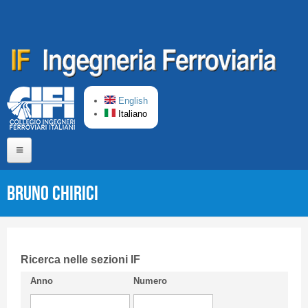
Salta al contenuto principale
English
Italiano
Home
Bruno CHIRICI
Chi siamo
Comitato di Redazione
CIFI in breve
Ricerca nelle sezioni IF
Anno
Numero
Linee Guida