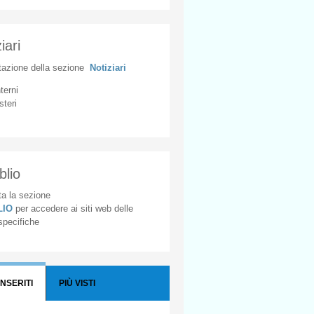
iari
tazione
della
sezione
Notiziari
nterni
steri
blio
a la sezione
BLIO
per accedere ai siti web delle
 specifiche
INSERITI
PIÙ VISTI