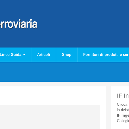
Linee Guida
Articoli
Shop
Fornitori di prodotti e ser
IF I
Clicca
la
rivis
IF
Inge
Collegi