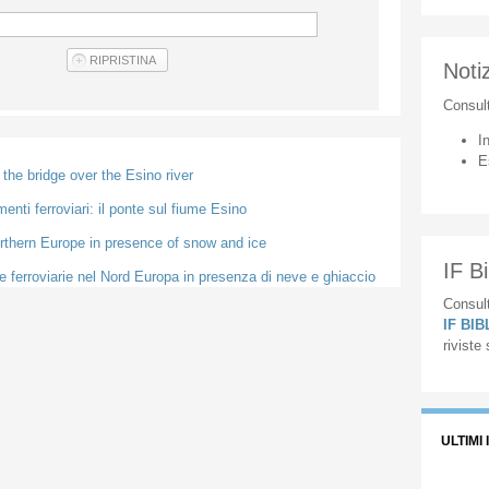
Notiz
Consul
I
E
the bridge over the Esino river
menti ferroviari: il ponte sul fiume Esino
northern Europe in presence of snow and ice
IF Bi
ee ferroviarie nel Nord Europa in presenza di neve e ghiaccio
Consult
IF BI
riviste
ULTIMI 