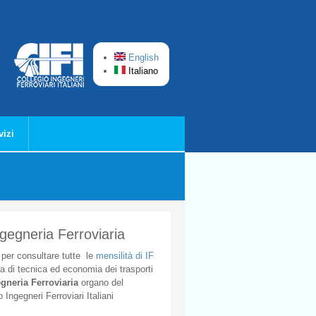
English
Italiano
vizi
ngegneria Ferroviaria
per
consultare
tutte
le
mensilità
di
IF
ta
di
tecnica
ed
economia
dei
trasporti
gneria
Ferroviaria
organo
del
o
Ingegneri
Ferroviari
Italiani