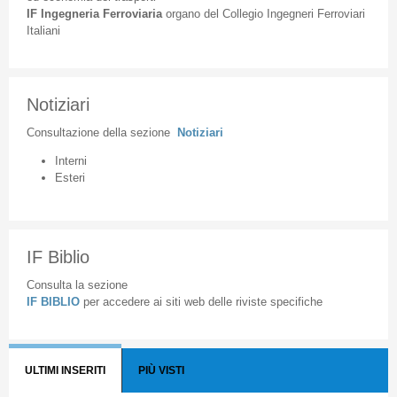
IF
Ingegneria
Ferroviaria
organo
del
Collegio
Ingegneri
Ferroviari
Italiani
Notiziari
Consultazione
della
sezione
Notiziari
Interni
Esteri
IF Biblio
Consulta la sezione
IF BIBLIO
per accedere ai siti web delle riviste specifiche
ULTIMI INSERITI
PIÙ VISTI