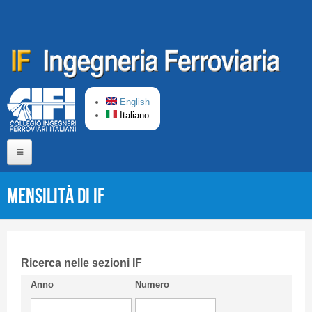
Salta al contenuto principale
English
Italiano
Home
Mensilità di IF
Chi siamo
Comitato di Redazione
CIFI in breve
Ricerca nelle sezioni IF
Anno
Numero
Linee Guida