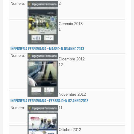
Numero:
2
Gennaio 2013
1
Ingegneria Ferroviaria - MARZO- n.03 anno 2013
Numero:
Dicembre 2012
12
Novembre 2012
Ingegneria Ferroviaria - FEBBRAIO- n.02 anno 2013
Numero:
11
Ottobre 2012