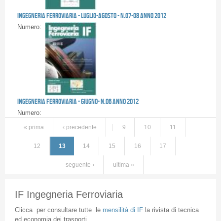
Ingegneria Ferroviaria - LUGLIO-AGOSTO - n.07-08 anno 2012
Numero:
Ingegneria Ferroviaria - GIUGNO- n.06 anno 2012
Numero:
« prima
‹ precedente
…
9
10
11
12
13
14
15
16
17
seguente ›
ultima »
IF Ingegneria Ferroviaria
Clicca
per
consultare
tutte
le
mensilità
di
IF
la
rivista
di
tecnica
ed
economia
dei
trasporti