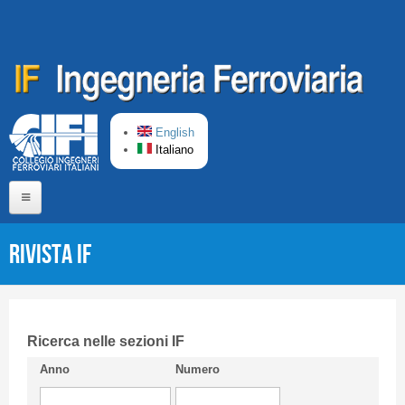
Salta al contenuto principale
English
Italiano
Home
Rivista IF
Chi siamo
Comitato di Redazione
CIFI in breve
Ricerca nelle sezioni IF
Anno
Numero
Linee Guida