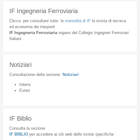
IF Ingegneria Ferroviaria
Clicca
per
consultare
tutte
le
mensilità
di
IF
la
rivista
di
tecnica
ed
economia
dei
trasporti
IF
Ingegneria
Ferroviaria
organo
del
Collegio
Ingegneri
Ferroviari
Italiani
Notiziari
Consultazione
della
sezione
Notiziari
Interni
Esteri
IF Biblio
Consulta la sezione
IF BIBLIO
per accedere ai siti web delle riviste specifiche