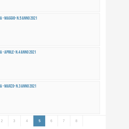
a - MAGGIO- n.5 anno 2021
a - APRILE- n.4 anno 2021
a - MARZO- n.3 anno 2021
2
3
4
5
6
7
8