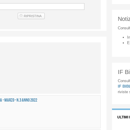
Notiz
Consul
I
E
IF Bi
Consult
IF BI
riviste
a - MARZO - n.3 anno 2022
ULTIMI 