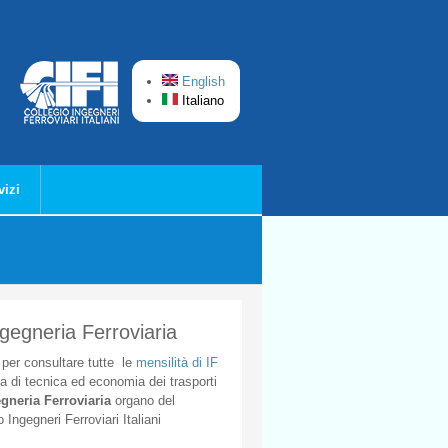
English
Italiano
vizi
ngegneria Ferroviaria
per
consultare
tutte
le
mensilità
di
IF
ta
di
tecnica
ed
economia
dei
trasporti
gneria
Ferroviaria
organo
del
o
Ingegneri
Ferroviari
Italiani