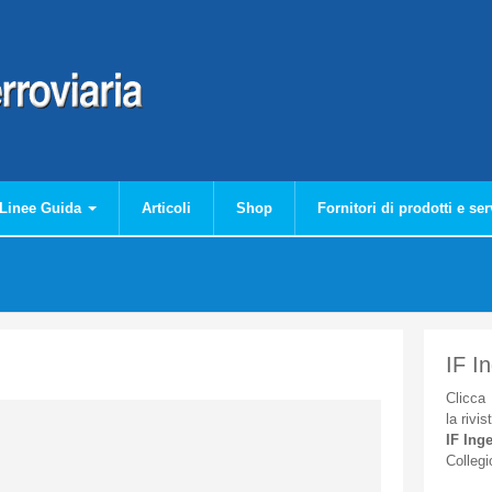
Linee Guida
Articoli
Shop
Fornitori di prodotti e ser
IF I
Clicca
la
rivis
IF
Inge
Collegi