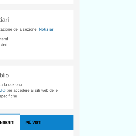
iari
tazione
della
sezione
Notiziari
nterni
steri
blio
a la sezione
BLIO
per accedere ai siti web delle
 specifiche
INSERITI
PIÙ VISTI