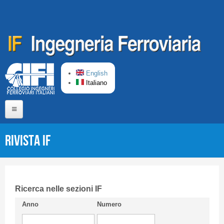
Salta al contenuto principale
English
Italiano
Home
Rivista IF
Chi siamo
Comitato di Redazione
CIFI in breve
Ricerca nelle sezioni IF
Anno
Numero
Linee Guida