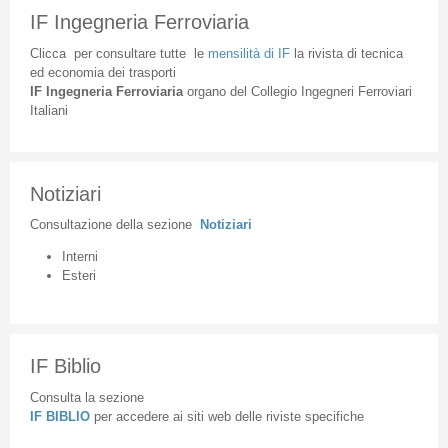
IF Ingegneria Ferroviaria
Clicca
per
consultare
tutte
le
mensilità
di
IF
la
rivista
di
tecnica
ed
economia
dei
trasporti
IF
Ingegneria
Ferroviaria
organo
del
Collegio
Ingegneri
Ferroviari
Italiani
Notiziari
Consultazione
della
sezione
Notiziari
Interni
Esteri
IF Biblio
Consulta la sezione
IF BIBLIO
per accedere ai siti web delle riviste specifiche