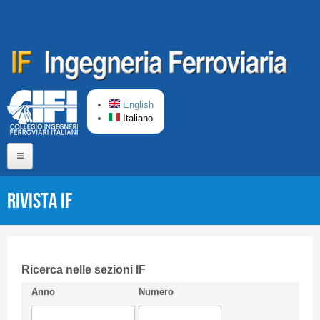
Salta al contenuto principale
English
Italiano
Home
Rivista IF
Chi siamo
Comitato di Redazione
CIFI in breve
Ricerca nelle sezioni IF
Anno
Numero
Linee Guida