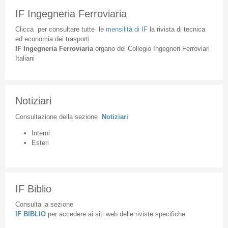
IF Ingegneria Ferroviaria
Clicca
per
consultare
tutte
le
mensilità
di
IF
la
rivista
di
tecnica
ed
economia
dei
trasporti
IF
Ingegneria
Ferroviaria
organo
del
Collegio
Ingegneri
Ferroviari
Italiani
Notiziari
Consultazione
della
sezione
Notiziari
Interni
Esteri
IF Biblio
Consulta la sezione
IF BIBLIO
per accedere ai siti web delle riviste specifiche