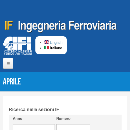
Salta al contenuto principale
English
Italiano
Home
Aprile
Chi siamo
Comitato di Redazione
CIFI in breve
Ricerca nelle sezioni IF
Anno
Numero
Linee Guida