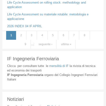
Life Cycle Assessment on rolling stock: methodology and
application
Life Cycle Assessment su materiale rotabile: metodologia e
applicazione
2026 INDEX 04 IF APRIL
1
2
3
4
5
6
7
8
Pagine
9
…
seguente ›
ultima »
IF Ingegneria Ferroviaria
Clicca
per
consultare
tutte
le
mensilità
di
IF
la
rivista
di
tecnica
ed
economia
dei
trasporti
IF
Ingegneria
Ferroviaria
organo
del
Collegio
Ingegneri
Ferroviari
Italiani
Notiziari