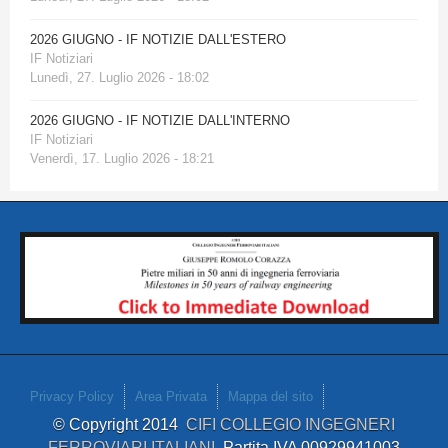
2026 GIUGNO - IF NOTIZIE DALL'ESTERO
IF Notiziari
Lunedì, 27. Luglio 2026 - 18:02
2026 GIUGNO - IF NOTIZIE DALL'INTERNO
IF Notiziari
Venerdì, 17. Luglio 2026 - 18:21
Privacy Policy
Area Privata
Mappa del sito
© Copyright 2014
CIFI COLLEGIO INGEGNERI
FERROVIARI ITALIANI
Partita IVA 00929941003