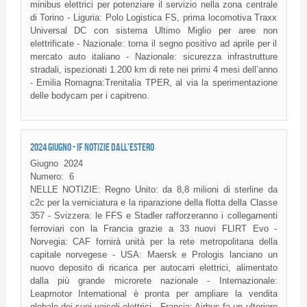
minibus elettrici per potenziare il servizio nella zona centrale
di Torino - Liguria: Polo Logistica FS, prima locomotiva Traxx
Universal DC con sistema Ultimo Miglio per aree non
elettrificate - Nazionale: torna il segno positivo ad aprile per il
mercato auto italiano - Nazionale: sicurezza infrastrutture
stradali, ispezionati 1.200 km di rete nei primi 4 mesi dell’anno
- Emilia Romagna:Trenitalia TPER, al via la sperimentazione
delle bodycam per i capitreno.
2024 GIUGNO - IF NOTIZIE DALL'ESTERO
Giugno
2024
Numero:
6
NELLE NOTIZIE: Regno Unito: da 8,8 milioni di sterline da
c2c per la verniciatura e la riparazione della flotta della Classe
357 - Svizzera: le FFS e Stadler rafforzeranno i collegamenti
ferroviari con la Francia grazie a 33 nuovi FLIRT Evo -
Norvegia: CAF fornirà unità per la rete metropolitana della
capitale norvegese - USA: Maersk e Prologis lanciano un
nuovo deposito di ricarica per autocarri elettrici, alimentato
dalla più grande microrete nazionale - Internazionale:
Leapmotor International è pronta per ampliare la vendita
globale dei suoi veicoli elettrici - Francia: Airbus fa un ulteriore