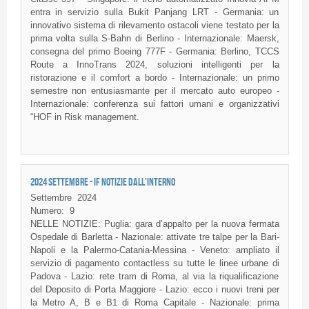
entra in servizio sulla Bukit Panjang LRT - Germania: un
innovativo sistema di rilevamento ostacoli viene testato per la
prima volta sulla S-Bahn di Berlino - Internazionale: Maersk,
consegna del primo Boeing 777F - Germania: Berlino, TCCS
Route a InnoTrans 2024, soluzioni intelligenti per la
ristorazione e il comfort a bordo - Internazionale: un primo
semestre non entusiasmante per il mercato auto europeo -
Internazionale: conferenza sui fattori umani e organizzativi
“HOF in Risk management.
2024 SETTEMBRE - IF NOTIZIE DALL'INTERNO
Settembre
2024
Numero:
9
NELLE NOTIZIE: Puglia: gara d’appalto per la nuova fermata
Ospedale di Barletta - Nazionale: attivate tre talpe per la Bari-
Napoli e la Palermo-Catania-Messina - Veneto: ampliato il
servizio di pagamento contactless su tutte le linee urbane di
Padova - Lazio: rete tram di Roma, al via la riqualificazione
del Deposito di Porta Maggiore - Lazio: ecco i nuovi treni per
la Metro A, B e B1 di Roma Capitale - Nazionale: prima