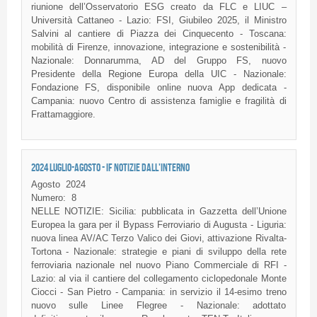
riunione dell’Osservatorio ESG creato da FLC e LIUC –
Università Cattaneo - Lazio: FSI, Giubileo 2025, il Ministro
Salvini al cantiere di Piazza dei Cinquecento - Toscana:
mobilità di Firenze, innovazione, integrazione e sostenibilità -
Nazionale: Donnarumma, AD del Gruppo FS, nuovo
Presidente della Regione Europa della UIC - Nazionale:
Fondazione FS, disponibile online nuova App dedicata -
Campania: nuovo Centro di assistenza famiglie e fragilità di
Frattamaggiore.
2024 LUGLIO-AGOSTO - IF NOTIZIE DALL'INTERNO
Agosto
2024
Numero:
8
NELLE NOTIZIE: Sicilia: pubblicata in Gazzetta dell’Unione
Europea la gara per il Bypass Ferroviario di Augusta - Liguria:
nuova linea AV/AC Terzo Valico dei Giovi, attivazione Rivalta-
Tortona - Nazionale: strategie e piani di sviluppo della rete
ferroviaria nazionale nel nuovo Piano Commerciale di RFI -
Lazio: al via il cantiere del collegamento ciclopedonale Monte
Ciocci - San Pietro - Campania: in servizio il 14-esimo treno
nuovo sulle Linee Flegree - Nazionale: adottato