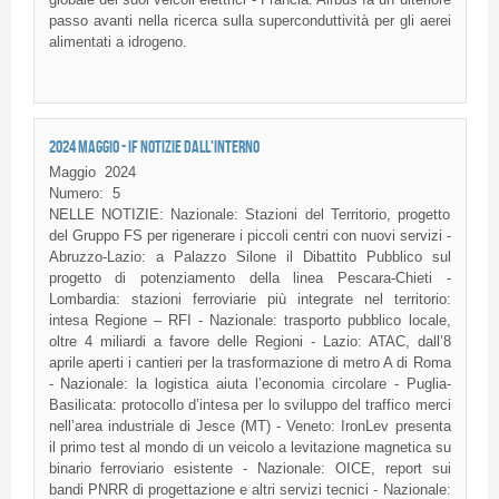
passo avanti nella ricerca sulla superconduttività per gli aerei
alimentati a idrogeno.
2024 MAGGIO - IF NOTIZIE DALL'INTERNO
Maggio
2024
Numero:
5
NELLE NOTIZIE: Nazionale: Stazioni del Territorio, progetto
del Gruppo FS per rigenerare i piccoli centri con nuovi servizi -
Abruzzo-Lazio: a Palazzo Silone il Dibattito Pubblico sul
progetto di potenziamento della linea Pescara-Chieti -
Lombardia: stazioni ferroviarie più integrate nel territorio:
intesa Regione – RFI - Nazionale: trasporto pubblico locale,
oltre 4 miliardi a favore delle Regioni - Lazio: ATAC, dall’8
aprile aperti i cantieri per la trasformazione di metro A di Roma
- Nazionale: la logistica aiuta l’economia circolare - Puglia-
Basilicata: protocollo d’intesa per lo sviluppo del traffico merci
nell’area industriale di Jesce (MT) - Veneto: IronLev presenta
il primo test al mondo di un veicolo a levitazione magnetica su
binario ferroviario esistente - Nazionale: OICE, report sui
bandi PNRR di progettazione e altri servizi tecnici - Nazionale: