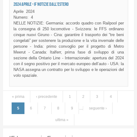
2024 APRILE - IF NOTIZIE DALL'ESTERO
Aprile
2024
Numero:
4
NELLE NOTIZIE: Germania: accordo quadro con Railpool per
la consegna di 250 locomotive - Svizzera: le FFS ordinano
cinque nuovi Giruno - Cina: garantire il trasporto dei “tre beni
congelati” per sostenere la produzione e la vita invernale delle
persone - India: primo convoglio per il progetto di Metro
Meerut - Canada: Italferr, prima fase di sviluppo di una
sezione della Ontario Line - Internazionale: apertura del 2024
con il segno positivo per il mercato europeo dell’auto - USA: la
NASA assegna un contratto per lo sviluppo e le operazioni del
volo spaziale.
« prima
‹ precedente
1
2
3
4
Pagine
5
6
7
8
9
…
seguente ›
ultima »