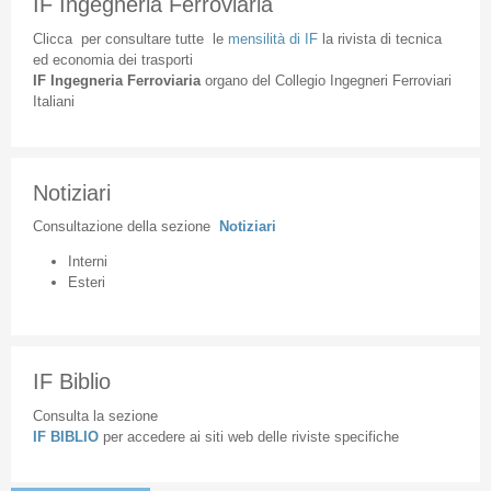
IF Ingegneria Ferroviaria
Clicca
per
consultare
tutte
le
mensilità
di
IF
la
rivista
di
tecnica
ed
economia
dei
trasporti
IF
Ingegneria
Ferroviaria
organo
del
Collegio
Ingegneri
Ferroviari
Italiani
Notiziari
Consultazione
della
sezione
Notiziari
Interni
Esteri
IF Biblio
Consulta la sezione
IF BIBLIO
per accedere ai siti web delle riviste specifiche