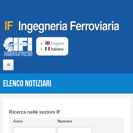
Salta al contenuto principale
English
Italiano
Home
Elenco Notiziari
Chi siamo
Comitato di Redazione
CIFI in breve
Ricerca nelle sezioni IF
Anno
Numero
Linee Guida