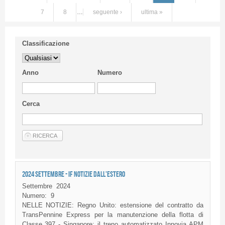
7
8
…
seguente ›
ultima »
Classificazione
Anno
Numero
Cerca
2024 SETTEMBRE - IF NOTIZIE DALL'ESTERO
Settembre
2024
Numero:
9
NELLE NOTIZIE: Regno Unito: estensione del contratto da
TransPennine Express per la manutenzione della flotta di
Classe 397 - Singapore: il treno automatizzato Innovia APM