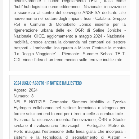
definitivamente il nuovo Regolamento TEN-T, Italia come
“hub” hub logistico euromediterraneo - Nazionale: innovazione
e sicurezza al centro del convegno ANSFISA dedicato alle
nuove norme nel settore degli impianti fissi - Calabria: Gruppo
FSI e Comune di Montebello Jonico insieme per la
rigenerazione urbana delle ex OGR di Saline Joniche -
Nazionale: OICE, aggiornamento a maggio 2024 - Nazionale:
mobilità, cresce ancora la domanda nei comparti del settore
trasporti - Lombardia: inaugurata a Milano Centrale la mostra
“La Reggia Viaggiante” - Piemonte: Summer School TELT-
CDI: vince l’idea di un treno medico sulle ferrovie inutilizzate.
2024 LUGLIO-AGOSTO - IF NOTIZIE DALL'ESTERO
Agosto
2024
Numero:
8
NELLE NOTIZIE: Germania: Siemens Mobility e Tyczka
Hydrogen collaborano nel settore ferroviario a idrogeno per
fornire soluzioni end-to-end per i treni a celle a combustibile -
Svizzera: la sicurezza incontra l’innovazione, ÖBB e Stadler
svelano il rivoluzionario ‘Servicejet’ - Portogallo: Metro do
Porto inaugura l’estensione della linea gialla che incorpora i
sistemi e la tecnologia di segnalamento di Alstom -