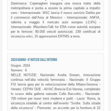
Danimarca: Copenaghen inaugura una nuova tratta della
metropolitana e punta a essere la prima capitale a impatto
zero - Internazionale: MSC lancia il nuovo servizio Dahlia per
il commercio dall’Asia al Messico - Internazionale: ANFIA,
rallenta a maggio il mercato auto europeo (-2,6%) -
Internazionale: #NumbersTalk for ERA come autorità europea
per le ferrovie: 80.000 veicoli autorizzati, 239 certificati di
sicurezza unici, 15 approvazioni ERTMS a terra.
2024 GIUGNO - IF NOTIZIE DALL'INTERNO
Giugno
2024
Numero:
6
NELLE NOTIZIE: Nazionale: Avelia Stream, innovazione
continua nell’alta velocità ferroviaria - Nazionale: Il Gruppo
FSI lancia gara per la velocizzazione della Milano-Genova -
Veneto: CEPAV DUE - AV/AC Brescia Est-Verona, completato
lo scavo della galleria naturale Colle Baccotto - Nazionale:
700 milioni per nuovi treni moderni e puliti - Lazio: Roma, la
sicurezza stradale al centro dell’evento “Svolte. Sulla strada
della sicurezza” - Piemonte: un accordo per la fornitura di 22