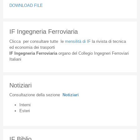
DOWNLOAD FILE
IF Ingegneria Ferroviaria
Clicca
per
consultare
tutte
le
mensilità
di
IF
la
rivista
di
tecnica
ed
economia
dei
trasporti
IF
Ingegneria
Ferroviaria
organo
del
Collegio
Ingegneri
Ferroviari
Italiani
Notiziari
Consultazione
della
sezione
Notiziari
Interni
Esteri
IF Biblio