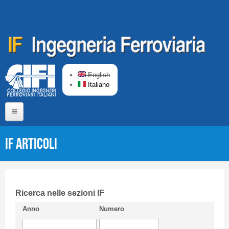
Salta al contenuto principale
English
Italiano
Home
IF Articoli
Chi siamo
Comitato di Redazione
CIFI in breve
Ricerca nelle sezioni IF
Anno
Numero
Linee Guida