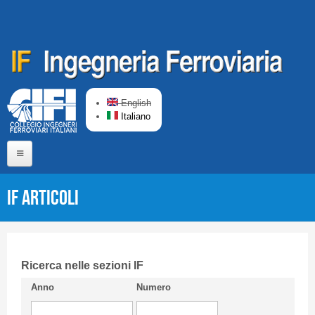
Salta al contenuto principale
English
Italiano
Home
IF Articoli
Chi siamo
Comitato di Redazione
CIFI in breve
Ricerca nelle sezioni IF
Anno
Numero
Linee Guida