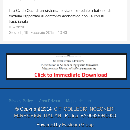
Life Cycle Cost di un sistema filoviario bimodale a batterie di
trazione rapportato al confronto economico con l’autobus
tradizionale
IF Articoli
Giovedì, 19. Febbraio 2015 - 10:43
Privacy Policy
Area Privata
Mappa del sito
© Copyright 2014
CIFI COLLEGIO INGEGNERI
FERROVIARI ITALIANI
Partita IVA 00929941003
Powered by
Fastcom Group