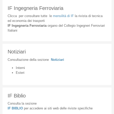
IF Ingegneria Ferroviaria
Clicca
per
consultare
tutte
le
mensilità
di
IF
la
rivista
di
tecnica
ed
economia
dei
trasporti
IF
Ingegneria
Ferroviaria
organo
del
Collegio
Ingegneri
Ferroviari
Italiani
Notiziari
Consultazione
della
sezione
Notiziari
Interni
Esteri
IF Biblio
Consulta la sezione
IF BIBLIO
per accedere ai siti web delle riviste specifiche