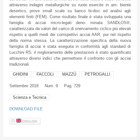
attraverso indagini metallurgiche su ruote esercite in am- biente
desertico, prove small scale su banco bi-disc ed analisi agli
elementi finiti (FEM). Come risultato finale è stata sviluppata una
famiglia di acciai micro-legati deno- minata SANDLOS®,
caratterizzata da valori del carico di snervamento ciclico più elevati
rispetto a quelli medi dei corrispettivi acciai AAR, pur nel rispetto
della norma stessa. La caratterizzazione specifica della nuova
famiglia di acciai è stata eseguita in conformità agli standard di
Lucchini RS; il miglioramento delle prestazioni è stato quantificato
attraverso diversi indici che permettono il confronto con gli acciai
tradizionali.
GHIDINI
FACCOLI
MAZZÙ
PETROGALLI
Settembre
2018
Num. 9
Pag. 729
Scienza e Tecnica
DOWNLOAD FILE
ENGLISH