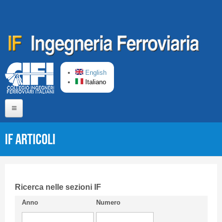
Salta al contenuto principale
English
Italiano
Home
IF Articoli
Chi siamo
Comitato di Redazione
CIFI in breve
Ricerca nelle sezioni IF
Anno
Numero
Linee Guida