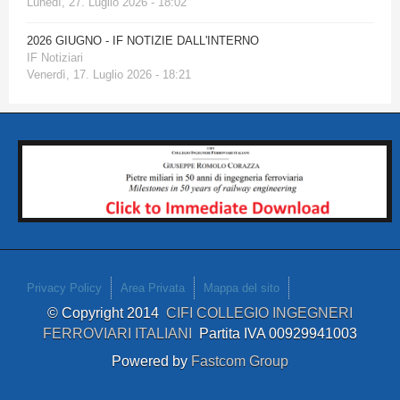
Lunedì, 27. Luglio 2026 - 18:02
2026 GIUGNO - IF NOTIZIE DALL'INTERNO
IF Notiziari
Venerdì, 17. Luglio 2026 - 18:21
Privacy Policy
Area Privata
Mappa del sito
© Copyright 2014
CIFI COLLEGIO INGEGNERI
FERROVIARI ITALIANI
Partita IVA 00929941003
Powered by
Fastcom Group