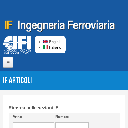
Salta al contenuto principale
English
Italiano
Home
IF Articoli
Chi siamo
Comitato di Redazione
CIFI in breve
Ricerca nelle sezioni IF
Anno
Numero
Linee Guida