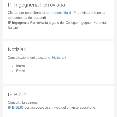
IF Ingegneria Ferroviaria
Clicca
per
consultare
tutte
le
mensilità
di
IF
la
rivista
di
tecnica
ed
economia
dei
trasporti
IF
Ingegneria
Ferroviaria
organo
del
Collegio
Ingegneri
Ferroviari
Italiani
Notiziari
Consultazione
della
sezione
Notiziari
Interni
Esteri
IF Biblio
Consulta la sezione
IF BIBLIO
per accedere ai siti web delle riviste specifiche