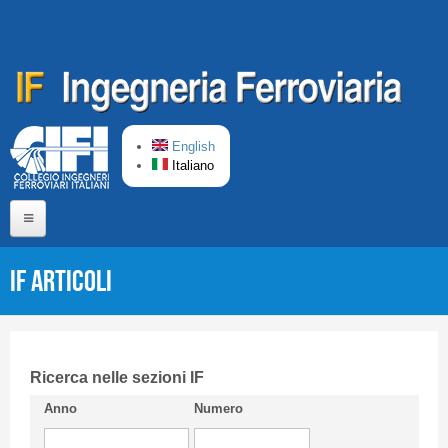
Salta al contenuto principale
English
Italiano
Home
IF Articoli
Chi siamo
Comitato di Redazione
CIFI in breve
Ricerca nelle sezioni IF
Anno
Numero
Linee Guida